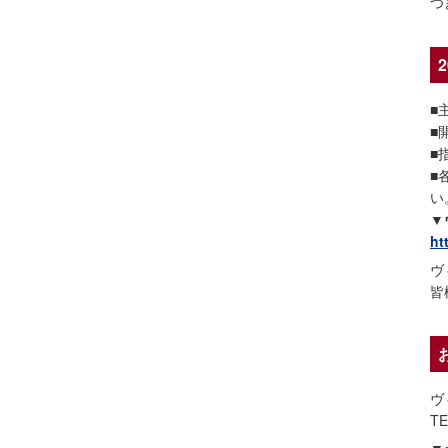
つ
■
■
■
■
い
▼
ht
ヴ
皆
ヴ
TE
▼