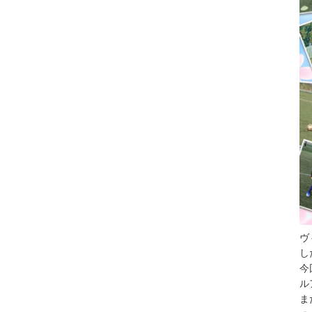
ヴ
し
今
ル
ま