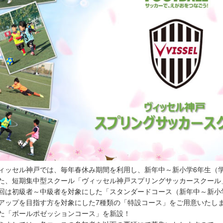
ィッセル神戸では、毎年春休み期間を利用し、新年中～新小学6年生（学
た、短期集中型スクール「ヴィッセル神戸スプリングサッカースクール
回は初級者～中級者を対象にした「スタンダードコース（新年中～新小
アップを目指す方を対象にした7種類の「特設コース」をご用意いたし
た「ボールポゼッションコース」を新設！