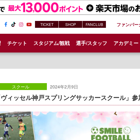
ファンパー
TICKET
SHOP
FANCLUB
Fac
Tik
Inst
You
ebo
Tok
agr
tub
習
チケット
スタジアム/観戦
選手/スタッフ
アカデミー
ok
am
e
スクール
2024年2月9日
「ヴィッセル神戸スプリングサッカースクール」参