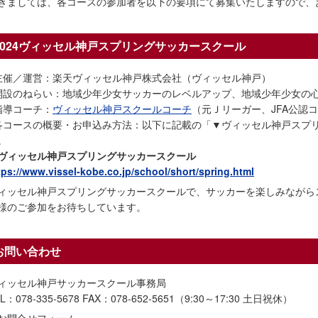
きましては、各コースの参加者を以下の要項にて募集いたしますので、
2024ヴィッセル神戸スプリングサッカースクール
主催／運営：楽天ヴィッセル神戸株式会社（ヴィッセル神戸）
開設のねらい：地域少年少女サッカーのレベルアップ、地域少年少女の
指導コーチ：
ヴィッセル神戸スクールコーチ
（元Ｊリーガー、JFA公認
各コースの概要・お申込み方法：以下に記載の「▼ヴィッセル神戸スプ
。
ヴィッセル神戸スプリングサッカースクール
tps://www.vissel-kobe.co.jp/school/short/spring.html
ィッセル神戸スプリングサッカースクールで、サッカーを楽しみながら
様のご参加をお待ちしています。
お問い合わせ
ィッセル神戸サッカースクール事務局
L：078-335-5678 FAX：078-652-5651（9:30～17:30 土日祝休）
お問合せフォーム