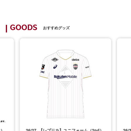
GOODS
おすすめグッズ
t）
26/27_【レプリカ】ユニフォーム（2nd）
26