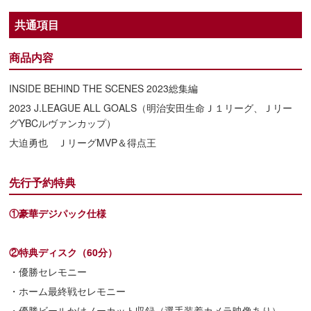
共通項目
商品内容
INSIDE BEHIND THE SCENES 2023総集編
2023 J.LEAGUE ALL GOALS（明治安田生命Ｊ１リーグ、Ｊリー
グYBCルヴァンカップ）
大迫勇也 ＪリーグMVP＆得点王
先行予約特典
①豪華デジパック仕様
②特典ディスク（60分）
・優勝セレモニー
・ホーム最終戦セレモニー
・優勝ビールかけノーカット収録（選手装着カメラ映像あり）