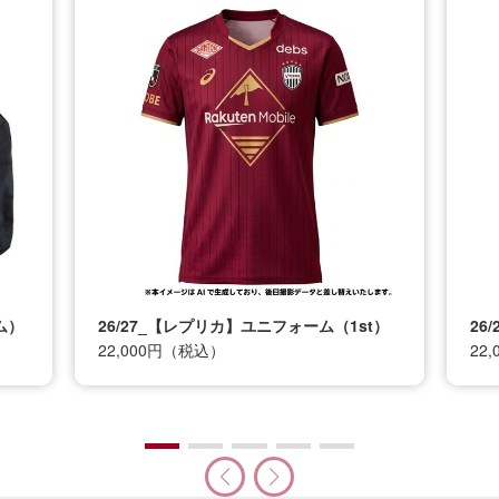
t）
26/27_【レプリカ】ユニフォーム（2nd）
26
22,000円（税込）
12