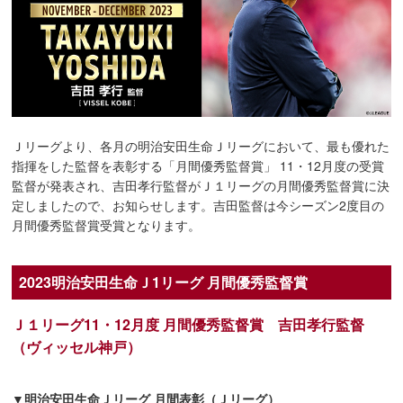
Ｊリーグより、各月の明治安田生命Ｊリーグにおいて、最も優れた
指揮をした監督を表彰する「月間優秀監督賞」 11・12月度の受賞
監督が発表され、吉田孝行監督がＪ１リーグの月間優秀監督賞に決
定しましたので、お知らせします。吉田監督は今シーズン2度目の
月間優秀監督賞受賞となります。
2023明治安田生命Ｊ1リーグ 月間優秀監督賞
Ｊ１リーグ11・12月度 月間優秀監督賞 吉田孝行監督
（ヴィッセル神戸）
▼明治安田生命Ｊリーグ 月間表彰（Ｊリーグ）