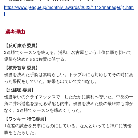
https://www.jleague.jp/monthly_awards/2023/1112/manager/j1.htm
l
選考理由
【反町康治 委員】
3連勝でシーズンを終える。浦和、名古屋という上位に勝ち切って
優勝を決めたのは称賛に値する。
【槙野智章 委員】
優勝を決めた手腕は素晴らしい。トラブルにも対応してその時にあ
った采配をしていた。結果も出ていて文句なし。
【北條聡 委員】
優勝争いのクライマックスで、したたかに勝利へ導いた。中盤の一
角に井出遥也を据える采配も的中。優勝を決めた後の最終節も隙が
なく、3連勝でシーズンを締めくくった。
【ワッキー 特任委員】
1点差の試合を見事にものにしている。なんといっても神戸に初優
勝をもたらした。