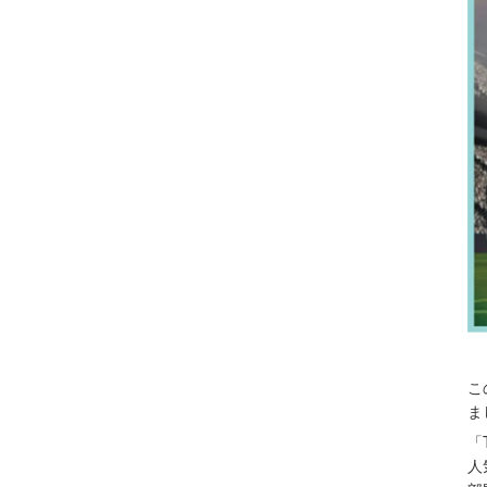
こ
ま
「
人