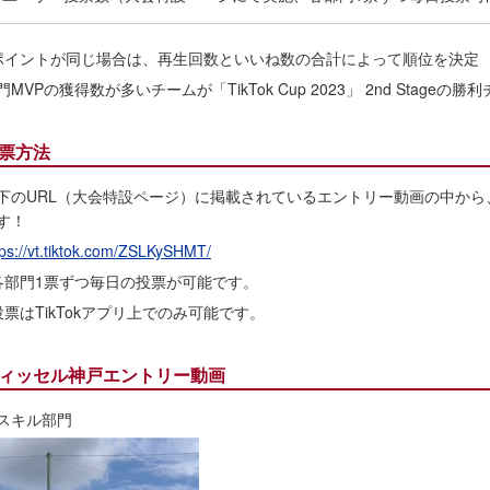
ポイントが同じ場合は、再生回数といいね数の合計によって順位を決定
門MVPの獲得数が多いチームが「TikTok Cup 2023」 2nd Stage
票方法
下のURL（大会特設ページ）に掲載されているエントリー動画の中か
す！
tps://vt.tiktok.com/ZSLKySHMT/
各部門1票ずつ毎日の投票が可能です。
投票はTikTokアプリ上でのみ可能です。
ィッセル神戸エントリー動画
スキル部門