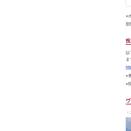
※
部
投
以
ま
ht
※
※
ヴ
・