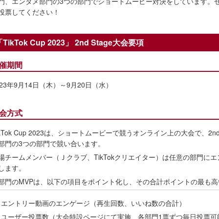
門、エンタメ部門の3つの部門でショートムービー対決をしています。
投票してください！
TikTok Cup 2023」 2nd Stage大会要項
催期間
023年9月14日（木）～9月20日（水）
会方式
ikTok Cup 2023は、ショートムービーで競うオンライン上の大会で、2
部門の3つの部門で競い合います。
場チームメンバー（Ｊクラブ、TikTokクリエイター）は任意の部門に
します。
部門のMVPは、以下の項目をポイント化し、その合計ポイントの最も
・エントリー動画のエンゲージ（再生回数、いいね数の合計）
・ユーザー投票数（大会特設ページにて実施、各部門1票ずつ毎日投票可