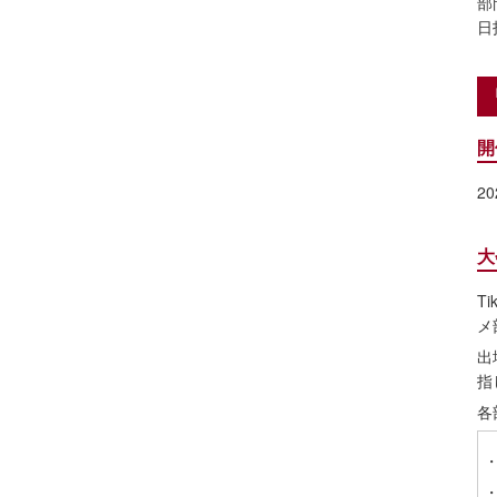
部
日
「
開
2
大
T
メ
出
指
各