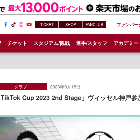
ファンパー
TICKET
SHOP
FANCLUB
Fac
Tik
Inst
You
ebo
Tok
agr
tub
習
チケット
スタジアム/観戦
選手/スタッフ
アカデミー
ok
am
e
クラブ
2023年9月18日
TikTok Cup 2023 2nd Stage」ヴィッセル神