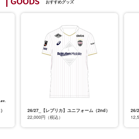
GOODS
おすすめグッズ
t）
26/27_【レプリカ】ユニフォーム（2nd）
26
22,000円（税込）
12