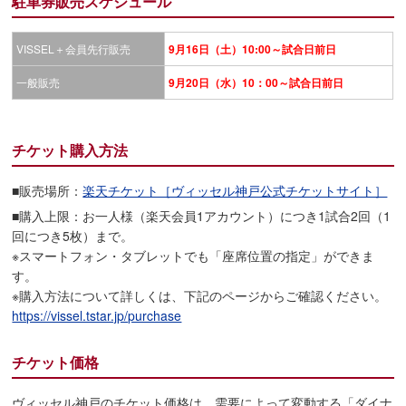
駐車券販売スケジュール
VISSEL＋会員先行販売
9月
16日
（土）10:00～試合日前日
一般販売
9月20日（水）10：00～試合日前日
チケット購入方法
■販売場所：
楽天チケット［ヴィッセル神戸公式チケットサイト］
■購入上限：お一人様（楽天会員1アカウント）につき1試合2回（1
回につき5枚）まで。
※スマートフォン・タブレットでも「座席位置の指定」ができま
す。
※購入方法について詳しくは、下記のページからご確認ください。
https://vissel.tstar.jp/purchase
チケット価格
ヴィッセル神戸のチケット価格は、需要によって変動する「ダイナ