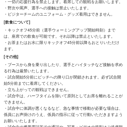
・一切の応援行為を禁止します。着席しての観戦をお願いします。
・野次や罵声、選手への接触は禁止いたします。
・ビジターチームのユニフォーム・グッズ着用はできません。
[飲食について]
・キックオフ45分前（選手ウォーミングアップ開始時刻）まで
は、座席での飲食が可能です。それ以降は禁止といたします。
・お茶またはお水に限りキックオフ45分前以降もおとりいただけ
ます。
[その他]
・ブースから身を乗り出したり、選手とハイタッチなど接触を求め
る行為は厳禁いたします。
・試合開始5分前にピッチへの降り口が閉鎖されます。必ず試合開
始5分前までに着席してください。
・立ち上がっての観戦はできません。
・試合中は、ハーフタイムを除いて原則としてお席を離れることが
できません。
・試合中に体調が悪くなるなど、急な事情で移動が必要な場合は、
係員にお声掛けのうえ、係員の指示に従って行動いただきますよう
お願いいたします。
・試合中の携帯電話等での通話や、写真・ビデオの撮影はご遠慮願