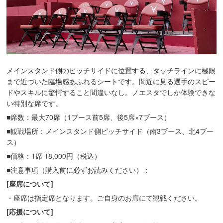
メインスタンド側のピッチサイドに位置する、タッチラインに極限
まで近づいた臨場感あふれるシートです。間近に見る選手のスピー
ドやスキルに驚愕すること間違いなし。ノエスタでしか体験できな
い特別な席です。
■席数：最大70席（1ブース前5席、後5席×7ブース）
■観戦場所：メインスタンド側ピッチサイド（南3ブース、北4ブー
ス）
■価格：1席 18,000円（税込）
■注意事項（購入前に必ずお読みください）：
[座席について]
・座席は指定席となります。ご自身のお席にて観戦ください。
[応援について]