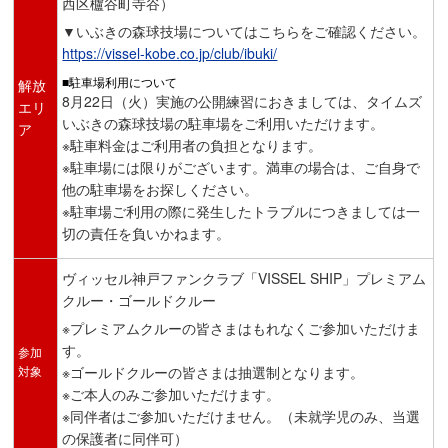
西区櫨谷町寺谷）
▼いぶきの森球技場についてはこちらをご確認ください。
https://vissel-kobe.co.jp/club/ibuki/
■駐車場利用について
解放
8月22日（火）実施の公開練習におきましては、タイムズ
エリ
いぶきの森球技場の駐車場をご利用いただけます。
ア
※駐車料金はご利用者の負担となります。
※駐車場には限りがございます。満車の場合は、ご自身で
他の駐車場をお探しください。
※駐車場ご利用の際に発生したトラブルにつきましては一
切の責任を負いかねます。
ヴィッセル神戸ファンクラブ「VISSEL SHIP」プレミアム
クルー・ゴールドクルー
※プレミアムクルーの皆さまはもれなくご参加いただけま
す。
参加
対象
※ゴールドクルーの皆さまは抽選制となります。
※ご本人のみご参加いただけます。
※同伴者はご参加いただけません。（未就学児のみ、当選
の保護者に同伴可）