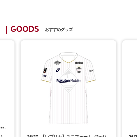
GOODS
おすすめグッズ
t）
26/27_【レプリカ】ユニフォーム（2nd）
26