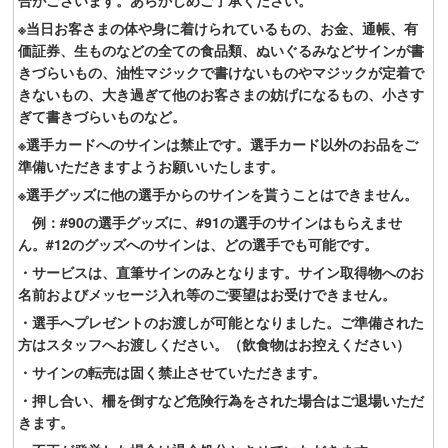
合がございます。あらかじめご了承ください。
※当日お客さまの体や身に着けられているもの、お金、通帳、有
価証券、生ものなどの全ての食品類、ぬいぐるみなどサインが書
きづらいもの、油性マジックで書けないものやマジックが定着で
きないもの、大き過ぎて他のお客さまの妨げになるもの、小さす
ぎて書きづらいものなど。
※選手カードへのサインは禁止です。選手カード以外のお品をご
準備いただきますようお願いいたします。
※選手グッズに他の選手からのサインを貰うことはできません。
例：#90の選手グッズに、#91の選手のサインはもらえませ
ん。#12のグッズへのサインは、どの選手でも可能です。
・サービスは、直筆サインのみとなります。サイン取得物へのお
名前およびメッセージ入れ等のご要望はお受けできません。
・選手へプレゼントのお渡しが可能となりました。ご準備された
方はスタッフへお渡しください。（飲食物はお控えください）
・サインの転売は固く禁止させていただきます。
・押し合い、柵を倒すなど危険行為をされた場合はご退場いただ
きます。