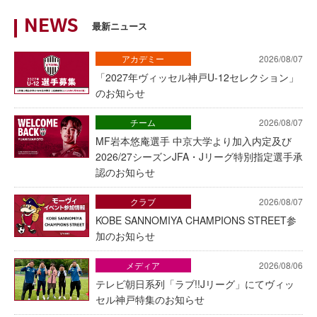
NEWS
最新ニュース
アカデミー
2026/08/07
「2027年ヴィッセル神戸U-12セレクション」
のお知らせ
チーム
2026/08/07
MF岩本悠庵選手 中京大学より加入内定及び
2026/27シーズンJFA・Jリーグ特別指定選手承
認のお知らせ
クラブ
2026/08/07
KOBE SANNOMIYA CHAMPIONS STREET参
加のお知らせ
メディア
2026/08/06
テレビ朝日系列「ラブ!!Jリーグ」にてヴィッ
セル神戸特集のお知らせ