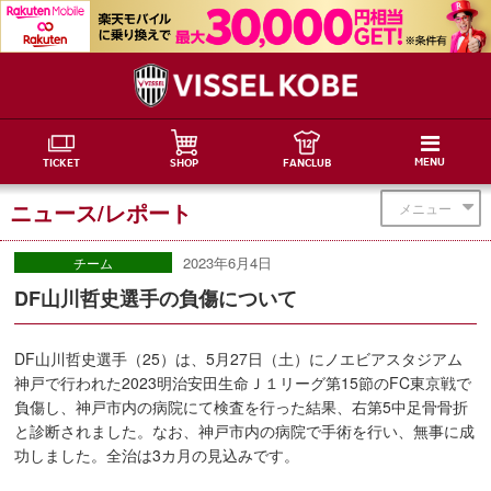
MENU
TICKET
SHOP
FANCLUB
ニュース/レポート
メニュー
2023年6月4日
チーム
DF山川哲史選手の負傷について
DF山川哲史選手（25）は、5月27日（土）にノエビアスタジアム
神戸で行われた2023明治安田生命Ｊ１リーグ第15節のFC東京戦で
負傷し、神戸市内の病院にて検査を行った結果、右第5中足骨骨折
と診断されました。なお、神戸市内の病院で手術を行い、無事に成
功しました。全治は3カ月の見込みです。