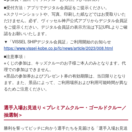
■受付方法：アプリでデジタル会員証をご提示ください。
※スクリーンショットや、写真、印刷した紙などではお受取りいた
だけません。必ず、ヴィッセル神戸公式アプリからデジタル会員証
をご提示ください。デジタル会員証の表示方法は下記URLよりご確
認をお願いいたします。
▼「VISSEL SHIPデジタル会員証」ご利用開始のお知らせ
https://www.vissel-kobe.co.jp/fc/news/article/2023/008.html
■注意事項：
※くじの参加は、キッズクルーのお子様ご本人のみとなります。代
理での参加はできません。
※景品の参加券およびプレゼント券の有効期限は、当日限りとなり
ます。また、景品によって、ご利用場所および利用可能時間が異な
るためご注意ください。
選手入場お見送り＜プレミアムクルー・ゴールドクルー／
抽選制＞
勝利を誓ってピッチに向かう選手たちを見届ける「選手入場お見送