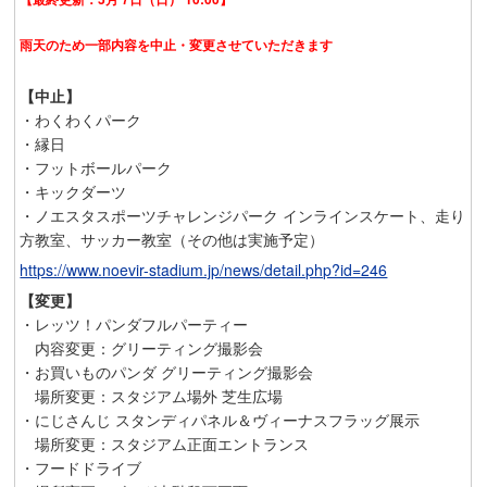
雨天のため一部内容を中止・変更させていただきます
【中止】
・わくわくパーク
・縁日
・フットボールパーク
・キックダーツ
・ノエスタスポーツチャレンジパーク インラインスケート、走り
方教室、サッカー教室（その他は実施予定）
https://www.noevir-stadium.jp/news/detail.php?id=246
【変更】
・レッツ！パンダフルパーティー
内容変更：グリーティング撮影会
・お買いものパンダ グリーティング撮影会
場所変更：スタジアム場外 芝生広場
・にじさんじ スタンディパネル＆ヴィーナスフラッグ展示
場所変更：スタジアム正面エントランス
・フードドライブ