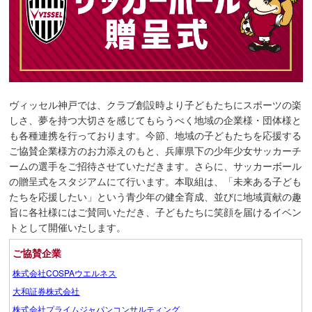
ヴィッセル神戸では、クラブ創設時より子どもたちにスポーツの楽
しさ、夢を持つ大切さを感じてもらうべく地域の企業様・団体様と
も各種連携を行っております。今節、地域の子どもたちを応援する
ご協賛企業様方のお力添えのもと、兵庫県下の少年少女サッカーチ
ームの選手をご招待させていただきます。さらに、サッカーボール
の贈呈式をスタジアムにて行います。本取組は、「未来ある子ども
たちを応援したい」という青少年の健全育成、並びに地域貢献の趣
旨に各社様にはご賛同いただき、子どもたちに笑顔を届けるイベン
トとして開催いたします。
ご協賛企業
株式会社COSPAウエルネス
大和証券株式会社
株式会社プライムジャパンコンサルティング