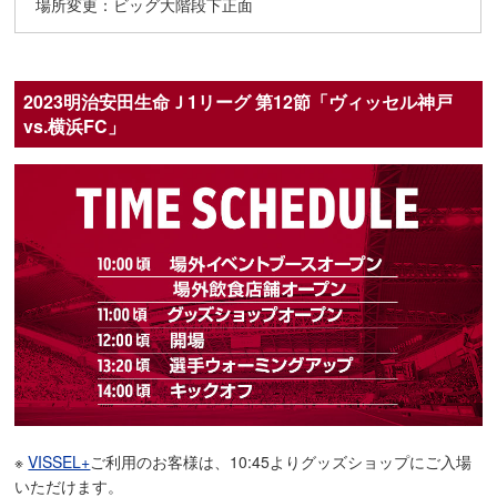
場所変更：ビッグ大階段下正面
2023明治安田生命Ｊ1リーグ 第12節「ヴィッセル神戸
vs.横浜FC」
※
VISSEL+
ご利用のお客様は、10:45よりグッズショップにご入場
いただけます。