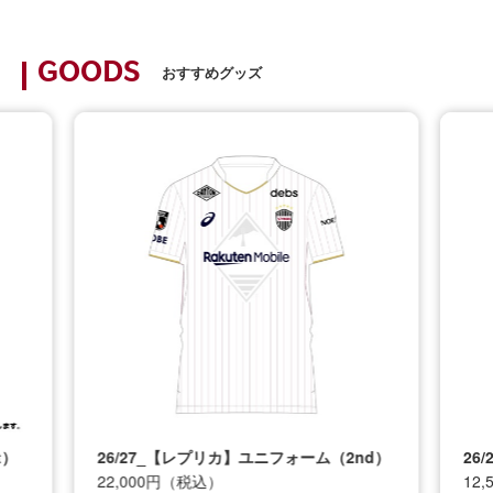
GOODS
おすすめグッズ
t）
26/27_【レプリカ】ユニフォーム（2nd）
26
22,000円（税込）
12