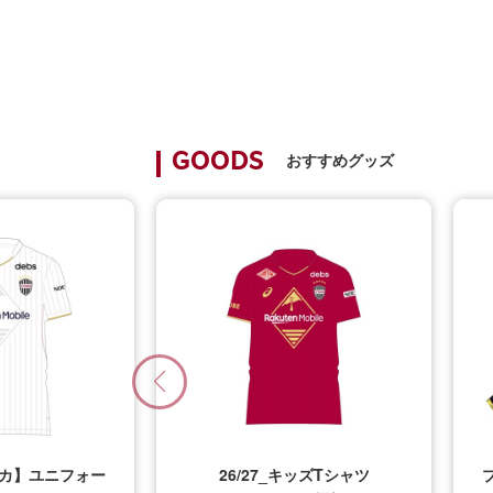
おすすめグッズ
GOODS
プリカ】ユニフォー
26/27_キッズTシャツ