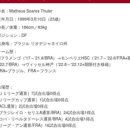
名：Matheus Soares Thuler
生年月日：1999年3月10日（23歳）
身長／体重：186cm／83kg
ポジション：DF
出身地：ブラジル リオデジャネイロ州
チーム歴：
Rフラメンゴ（'17～'21.6/BRA）→モンペリエHSC（'21.7～'22.6/
'22.7/BRA）→ヴィッセル神戸（'22.8～'22.12※期限付き移籍）
BRA=ブラジル、FRA＝フランス
出場歴：
Ｊ１リーグ通算］7試合出場0得点
Ｊリーグカップ通算］1試合出場0得点
ACL通算］2試合出場0得点
ブラジレイロ・セリエA通算/BRA］24試合出場1得点
コパ・リベルタドーレス通算/BRA］4試合出場1得点
リーグ・アン通算/FRA］16試合出場0得点