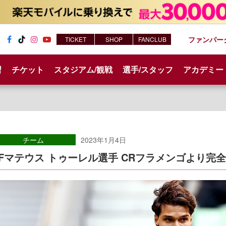
ファンパー
TICKET
SHOP
FANCLUB
Fac
Tik
Inst
You
ebo
Tok
agr
tub
習
チケット
スタジアム/観戦
選手/スタッフ
アカデミー
ok
am
e
チーム
2023年1月4日
DFマテウス トゥーレル選手 CRフラメンゴより完