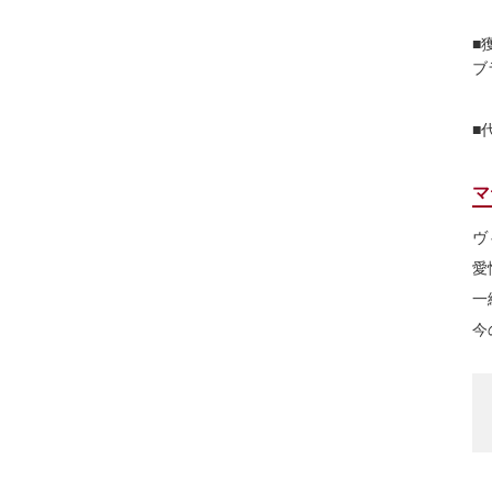
■
ブ
■
マ
ヴ
愛
一
今