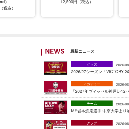
nd）
12,500円（税込）
0円（税込）
最新ニュース
NEWS
グッズ
2026/08
2026/27シーズン「VICTOR
アカデミー
2026/08
「2027年ヴィッセル神戸U-1
チーム
2026/08
MF岩本悠庵選手 中京大学より加
クラブ
2026/08