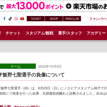
ファンパー
TICKET
SHOP
FANCLUB
Fac
Tik
Inst
You
ebo
Tok
agr
tub
習
チケット
スタジアム/観戦
選手/スタッフ
アカデミー
ok
am
e
チーム
2022年10月2日
MF飯野七聖選手の負傷について
F飯野七聖選手（26）は、9月25日（日）にノエビアスタジアム神戸
病院にて検査を行った結果、右腓腹筋肉離れと診断されました。全治は約
野七聖（Nanasei IINO）