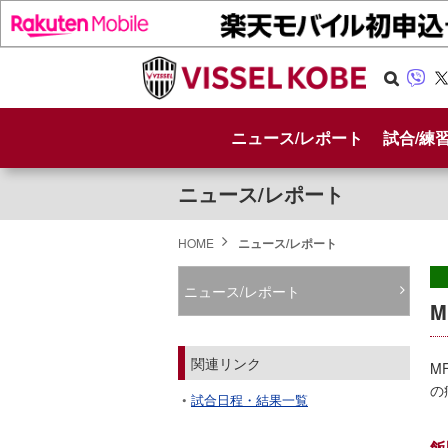
Se
Vib
X
arc
er
ニュース/レポート
試合/練
h
ニュース/レポート
HOME
ニュース/レポート
ニュース/レポート
関連リンク
M
の
試合日程・結果一覧
飯