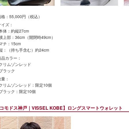
価格：55,000円（税込）
サイズ：
本体：約縦27cm
横上部：36cm（開閉時49cm）
マチ：15cm
縦：（持ち手含む）約24cm
商品カラー：
クリムゾンレッド
ブラック
数量：
クリムゾンレッド：限定10個
ブラック：限定10個
コモドス神戸｜VISSEL KOBE】ロングスマートウォレット