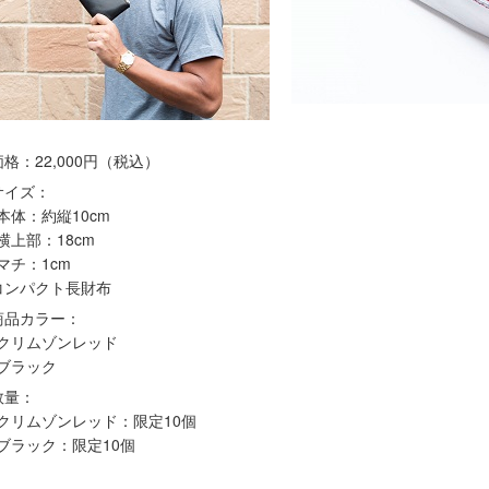
価格：22,000円（税込）
サイズ：
本体：約縦10cm
横上部：18cm
マチ：1cm
コンパクト長財布
商品カラー：
クリムゾンレッド
ブラック
数量：
クリムゾンレッド：限定10個
ブラック：限定10個