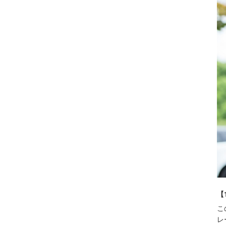
【
こ
レ