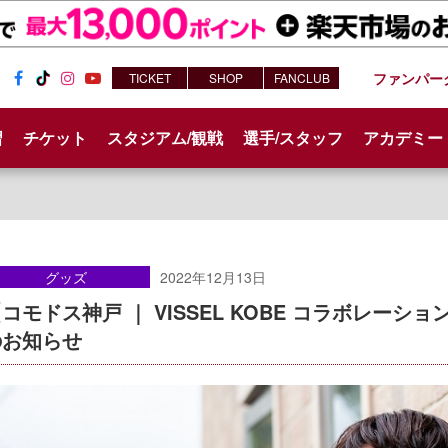
ファンパー
TICKET
SHOP
FANCLUB
Fac
Tik
Inst
You
ebo
Tok
agr
tub
習
チケット
スタジアム/観戦
選手/スタッフ
アカデミー
ok
am
e
グッズ
2022年12月13日
コモドス神戸 ｜ VISSEL KOBE コラボレー
のお知らせ