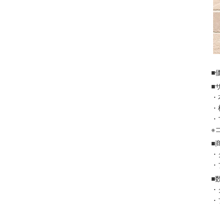
■
■
・
・
・
※
■
・
・
■
・
・