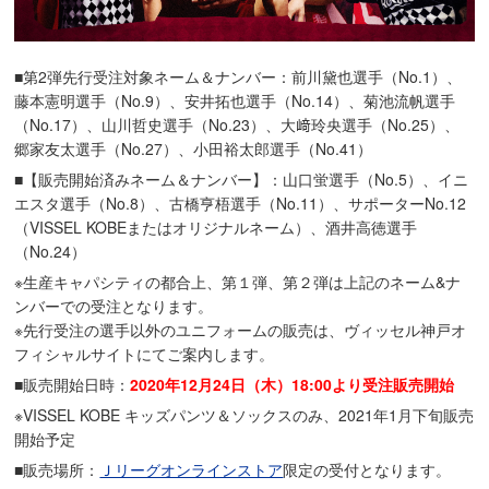
■第2弾先行受注対象ネーム＆ナンバー：前川黛也選手（No.1）、
藤本憲明選手（No.9）、安井拓也選手（No.14）、菊池流帆選手
（No.17）、山川哲史選手（No.23）、大﨑玲央選手（No.25）、
郷家友太選手（No.27）、小田裕太郎選手（No.41）
■【販売開始済みネーム＆ナンバー】：山口蛍選手（No.5）、イニ
エスタ選手（No.8）、古橋亨梧選手（No.11）、サポーターNo.12
（VISSEL KOBEまたはオリジナルネーム）、酒井高徳選手
（No.24）
※生産キャパシティの都合上、第１弾、第２弾は上記のネーム&ナ
ンバーでの受注となります。
※先行受注の選手以外のユニフォームの販売は、ヴィッセル神戸オ
フィシャルサイトにてご案内します。
■販売開始日時：
2020年12月24日（木）18:00より受注販売開始
※VISSEL KOBE キッズパンツ＆ソックスのみ、2021年1月下旬販売
開始予定
■販売場所：
Ｊリーグオンラインストア
限定の受付となります。