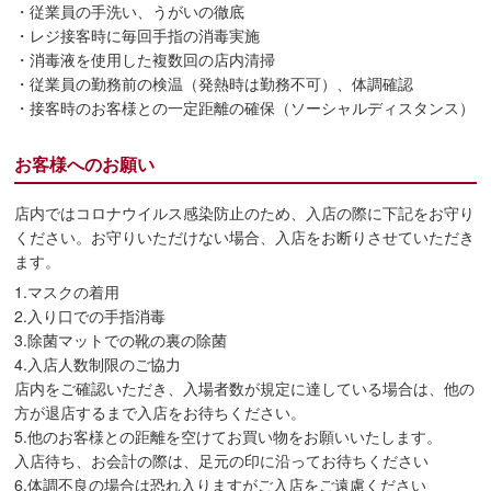
・従業員の手洗い、うがいの徹底
・レジ接客時に毎回手指の消毒実施
・消毒液を使用した複数回の店内清掃
・従業員の勤務前の検温（発熱時は勤務不可）、体調確認
・接客時のお客様との一定距離の確保（ソーシャルディスタンス）
お客様へのお願い
店内ではコロナウイルス感染防止のため、入店の際に下記をお守り
ください。お守りいただけない場合、入店をお断りさせていただき
ます。
1.マスクの着用
2.入り口での手指消毒
3.除菌マットでの靴の裏の除菌
4.入店人数制限のご協力
店内をご確認いただき、入場者数が規定に達している場合は、他の
方が退店するまで入店をお待ちください。
5.他のお客様との距離を空けてお買い物をお願いいたします。
入店待ち、お会計の際は、足元の印に沿ってお待ちください
6.体調不良の場合は恐れ入りますがご入店をご遠慮ください