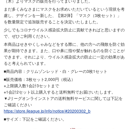
（木）よりマスクの販売を行ってまいりました。
まだ多くみなさまにマスクをお求めいただいているという現状を考
慮し、デザインを一新した、【第2弾】「マスク（3枚セット）」
を数量限定で追加販売することを決定いたしました。
少しでもコロナウイルス感染拡大防止に貢献できればと思いますの
で、ぜひご利用ください。
本商品はせきやくしゃみなどをする際に、他の方への飛散を防ぐ効
果が期待できます。また、口や鼻に指や髪が触れるのを防ぐことが
できます。それにより、ウイルス感染拡大の防止に一定の効果があ
ると考えられています。
■商品内容：クリムゾンレッド・白・グレーの3枚1セット
■販売価格：3枚セット2,000円（税込）
※上限購入数1会計3セットまで
※1会計2セット以上購入すると送料無料でお届けいたします。
▼Jリーグオンラインストアの送料無料サービスに関しては下記を
ご確認ください
https://store.jleague.jp/info/notice/#20200302_b
■サイズ：下記をご確認ください。