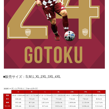
■販売サイズ：S,M,L,XL,2XL,3XL,4XL