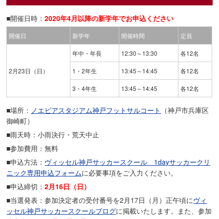
■開催日時：
2020年4月以降の新学年でお申込ください
開催日
新学年
開催時間
定員
年中・年長
12:30～13:30
各12名
2月23日（日）
1・2年生
13:45～14:45
各12名
3・4年生
13:45～14:45
各12名
■場所：
ノエビアスタジアム神戸フットサルコート
（神戸市兵庫区
御崎町）
■雨天時：小雨決行・荒天中止
■参加費用：無料
■申込方法：
ヴィッセル神戸サッカースクール 1dayサッカークリ
ニック専用申込フォーム
に必要事項をご入力ください。
■申込締切：
2月16日（日）
■当選発表：参加決定者の受付番号を2月17日（月）正午頃に
ヴィ
ッセル神戸サッカースクールブログ
に掲載いたします。また、参加