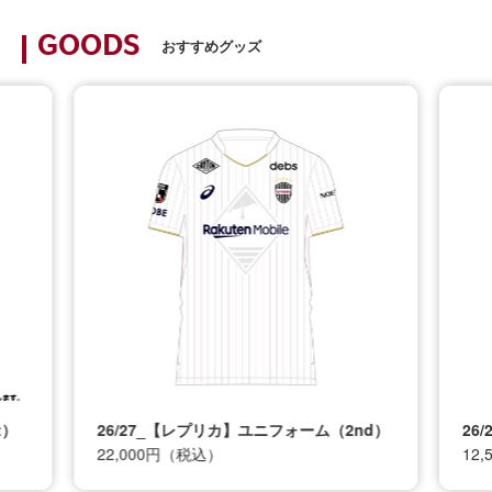
GOODS
おすすめグッズ
t）
26/27_【レプリカ】ユニフォーム（2nd）
26
22,000円（税込）
12