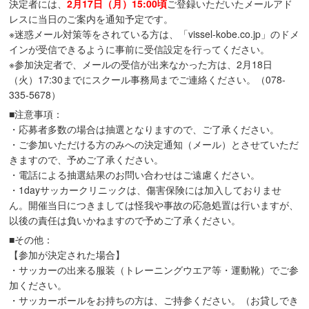
決定者には、
2月17日（月）15:00頃
ご登録いただいたメールアド
レスに当日のご案内を通知予定です。
※迷惑メール対策等をされている方は、「vissel-kobe.co.jp」のドメ
インが受信できるように事前に受信設定を行ってください。
※参加決定者で、メールの受信が出来なかった方は、2月18日
（火）17:30までにスクール事務局までご連絡ください。（078-
335-5678）
■注意事項：
・応募者多数の場合は抽選となりますので、ご了承ください。
・ご参加いただける方のみへの決定通知（メール）とさせていただ
きますので、予めご了承ください。
・電話による抽選結果のお問い合わせはご遠慮ください。
・1dayサッカークリニックは、傷害保険には加入しておりませ
ん。開催当日につきましては怪我や事故の応急処置は行いますが、
以後の責任は負いかねますので予めご了承ください。
■その他：
【参加が決定された場合】
・サッカーの出来る服装（トレーニングウエア等・運動靴）でご参
加ください。
・サッカーボールをお持ちの方は、ご持参ください。（お貸しでき