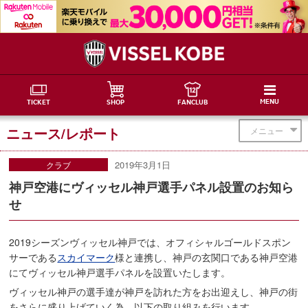
MENU
TICKET
SHOP
FANCLUB
ニュース/レポート
メニュー
2019年3月1日
クラブ
神戸空港にヴィッセル神戸選手パネル設置のお知ら
せ
2019シーズンヴィッセル神戸では、オフィシャルゴールドスポン
サーである
スカイマーク
様と連携し、神戸の玄関口である神戸空港
にてヴィッセル神戸選手パネルを設置いたします。
ヴィッセル神戸の選手達が神戸を訪れた方をお出迎えし、神戸の街
をさらに盛り上げていく為、以下の取り組みを行います。