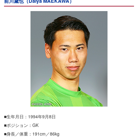
前川黛也（Daiya MAEKAWA）
■生年月日：1994年9月8日
■ポジション：GK
■身長／体重：191cm／86kg