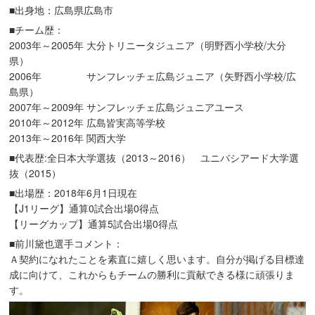
■出身地：広島県広島市
■チーム歴：
2003年～2005年 大分トリニータジュニア（明野西小学校/大分
県）
2006年 サンフレッチェ広島ジュニア（矢野西小学校/広
島県）
2007年～2009年 サンフレッチェ広島ジュニアユース
2010年～2012年 広島皆実高等学校
2013年～2016年 関西大学
■代表歴:全日本大学選抜（2013～2016） ユニバシアード大学選
抜（2015）
■出場歴：2018年6月1日現在
【J1リーグ】通算0試合出場0得点
【リーグカップ】通算5試合出場0得点
■前川黛也選手コメント：
Ａ契約になれたことを素直に嬉しく思います。自分が掲げる目標達
成に向けて、これからもチームの勝利に貢献できる様に頑張りま
す。