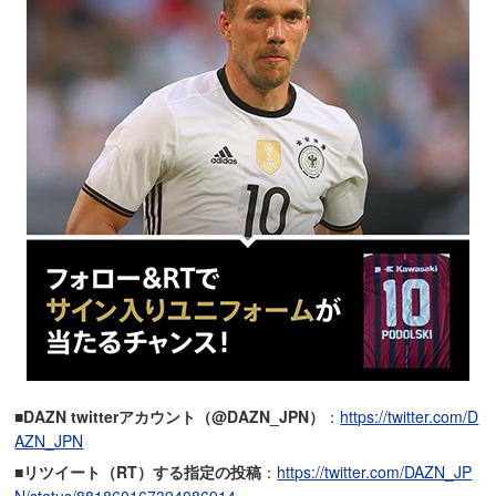
■DAZN twitterアカウント（@DAZN_JPN）
：
https://twitter.com/D
AZN_JPN
■リツイート（RT）する指定の投稿
：
https://twitter.com/DAZN_JP
N/status/881860167394086914