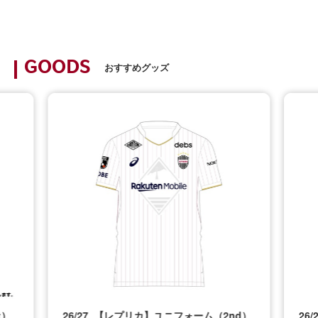
GOODS
おすすめグッズ
t）
26/27_【レプリカ】ユニフォーム（2nd）
26