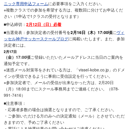
ニック専用申込フォーム
に必要事項をご入力ください。
※複数クラスでの参加を希望する方は、複数回に分けてお申込くだ
さい（1申込で1クラスの受付となります）
■申込締切：
2月12日（日）必着
■当選発表：参加決定者の受付番号
を
2月16日（木）17:00頃
に
ヴィ
ッセル神戸サッカースクールブログ
に掲載いたします。また、参加
決定者には
、
2月17日
（金）17:00頃
ご登録いただいたメールアドレスに当日のご案内を
通知予定です。
※迷惑メール対策等をされている方は、「vissel-kobe.co.jp」のドメ
インが受信できるように事前に受信設定を行ってください。
※参加決定者で、メールの受信が出来なかった方は、2月20日
（月）18:00までにスクール事務局までご連絡ください。（078-
991-7416）
■注意事項：
・応募者多数の場合は抽選となりますので、ご了承ください。
・ご参加いただける方のみへの決定通知（メール）とさせていただ
きますので、予めご了承ください
・電話による抽選結果のお問い合わせはご遠慮ください。