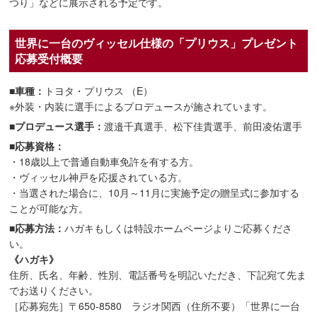
つり」などに展示される予定です。
世界に一台のヴィッセル仕様の「プリウス」プレゼント
応募受付概要
■車種：
トヨタ・プリウス （E）
※外装・内装に選手によるプロデュースが施されています。
■プロデュース選手：
渡邉千真選手、松下佳貴選手、前田凌佑選手
■応募資格：
・18歳以上で普通自動車免許を有する方。
・ヴィッセル神戸を応援されている方。
・当選された場合に、10月～11月に実施予定の贈呈式に参加する
ことが可能な方。
■応募方法：
ハガキもしくは特設ホームページよりご応募くださ
い。
《ハガキ》
住所、氏名、年齢、性別、電話番号を明記いただき、下記宛て先ま
でお送りください。
［応募宛先］〒650-8580 ラジオ関西（住所不要）「世界に一台