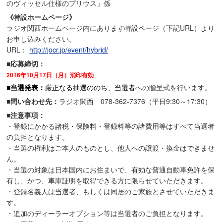
のヴィッセル仕様のプリウス」係
《特設ホームページ》
ラジオ関西ホームページ内にあります特設ページ（下記URL）より
お申し込みください。
URL：
http://jocr.jp/event/hybrid/
■応募締切：
2016年10月17日（月）消印有効
■当選発表：
厳正なる抽選ののち、当選者
への贈呈式を行います。
■問い合わせ先：
ラジオ関西 078-362-7376（平日9:30～17:30）
■注意事項：
・登録にかかる諸税・保険料・登録料等の諸費用等はすべて当選者
の負担となります。
・当選の権利はご本人のものとし、他人への譲渡・換金はできませ
ん。
・当選の対象は日本国内にお住まいで、有効な普通自動車免許を保
有し、かつ、車庫証明を取得できる方に限らせていただきます。
・登録名義人は当選者、もしくは同居のご家族とさせていただきま
す。
・追加のディーラーオプション等は当選者のご負担となります。