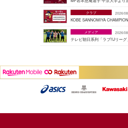
MF岩本悠庵選手 中京大学より加
クラブ
2026/08
KOBE SANNOMIYA CHAMP
メディア
2026/08
テレビ朝日系列「ラブ!!Jリー