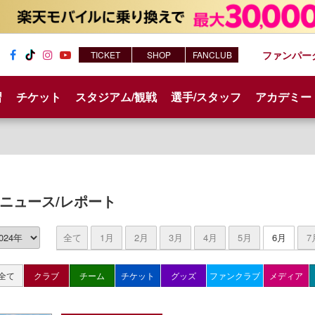
ファンパー
TICKET
SHOP
FANCLUB
Fac
Tik
Inst
You
ebo
Tok
agr
tub
習
チケット
スタジアム/観戦
選手/スタッフ
アカデミー
ok
am
e
ニュース/レポート
全て
1月
2月
3月
4月
5月
6月
7
全て
クラブ
チーム
チケット
グッズ
ファンクラブ
メディア