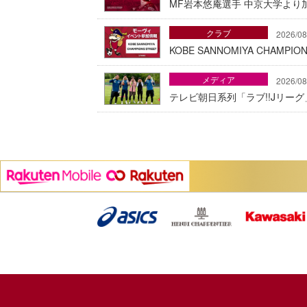
MF岩本悠庵選手 中京大学より加
クラブ
2026/08
KOBE SANNOMIYA CHAMP
メディア
2026/08
テレビ朝日系列「ラブ!!Jリー