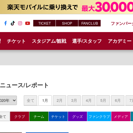
ファンパー
TICKET
SHOP
FANCLUB
Fac
Tik
Inst
You
ebo
Tok
agr
tub
習
チケット
スタジアム/観戦
選手/スタッフ
アカデミー
ok
am
e
ニュース/レポート
全て
1月
2月
3月
4月
5月
6月
7
全て
クラブ
チーム
チケット
グッズ
ファンクラブ
メディア