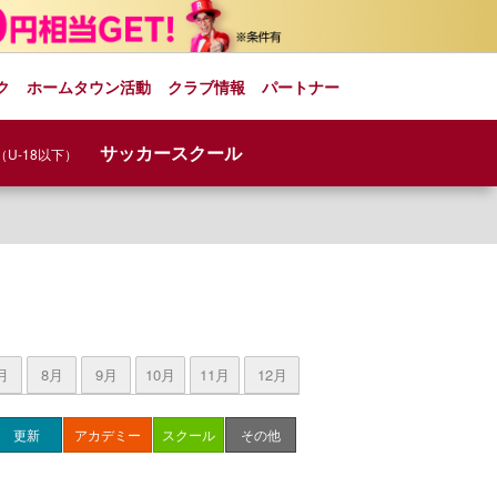
ク
ホームタウン活動
クラブ情報
パートナー
サッカースクール
（U-18以下）
月
8月
9月
10月
11月
12月
更新
アカデミー
スクール
その他