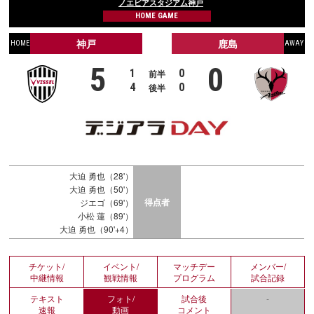
ノエビアスタジアム神戸
HOME GAME
神戸
鹿島
HOME
AWAY
5
0
1
0
前半
4
0
後半
大迫 勇也（28'）
大迫 勇也（50'）
得点者
ジエゴ（69'）
小松 蓮（89'）
大迫 勇也（90'+4）
チケット/
イベント/
マッチデー
メンバー/
中継情報
観戦情報
プログラム
試合記録
テキスト
フォト/
試合後
-
速報
動画
コメント