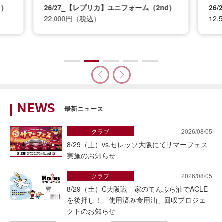
t）
26/27_【レプリカ】ユニフォーム（2nd）
26
22,000円（税込）
12
NEWS
最新ニュース
クラブ
2026/08/05
8/29（土）vs.セレッソ大阪にてサマーフェス
実施のお知らせ
クラブ
2026/08/05
8/29（土）C大阪戦 家のてんぷら油でACLE
を後押し！「使用済み食用油」回収プロジェ
クトのお知らせ