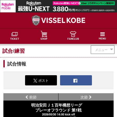
MENU
TICKET
SHOP
FANCLUB
試合/練習
メニュー
試合情報
ポスト
前節
次節
明治安田Ｊ１百年構想リーグ
プレーオフラウンド 第1戦
2026/05/30 14:00 kick off