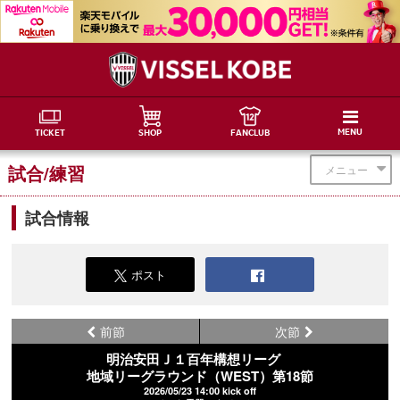
MENU
TICKET
SHOP
FANCLUB
試合/練習
メニュー
試合情報
ポスト
前節
次節
明治安田Ｊ１百年構想リーグ
地域リーグラウンド（WEST）第18節
2026/05/23 14:00 kick off