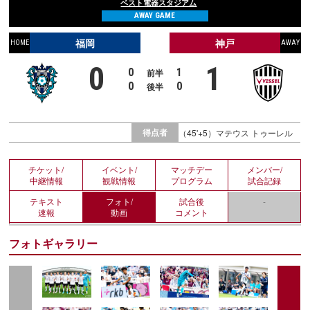
ベスト電器スタジアム
AWAY GAME
福岡
神戸
HOME
AWAY
0
1
0
1
前半
0
0
後半
得点者
（45'+5）マテウス トゥーレル
チケット/
イベント/
マッチデー
メンバー/
中継情報
観戦情報
プログラム
試合記録
テキスト
フォト/
試合後
-
速報
動画
コメント
フォトギャラリー