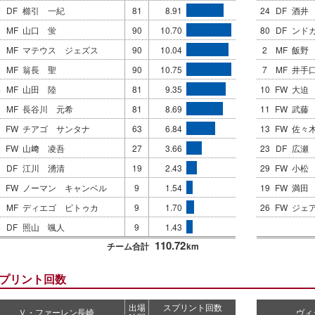
5
DF
櫛引 一紀
81
8.91
24
DF
酒井
MF
山口 蛍
90
10.70
80
DF
ンド
0
MF
マテウス ジェズス
90
10.04
2
MF
飯野
2
MF
翁長 聖
90
10.75
7
MF
井手
4
MF
山田 陸
81
9.35
10
FW
大迫
1
MF
長谷川 元希
81
8.69
11
FW
武藤
FW
チアゴ サンタナ
63
6.84
13
FW
佐々
8
FW
山﨑 凌吾
27
3.66
23
DF
広瀬
DF
江川 湧清
19
2.43
29
FW
小松
1
FW
ノーマン キャンベル
9
1.54
19
FW
満田
1
MF
ディエゴ ピトゥカ
9
1.70
26
FW
ジェ
8
DF
照山 颯人
9
1.43
110.72
チーム合計
km
プリント回数
出場
スプリント回数
Ｖ・ファーレン長崎
ヴィ