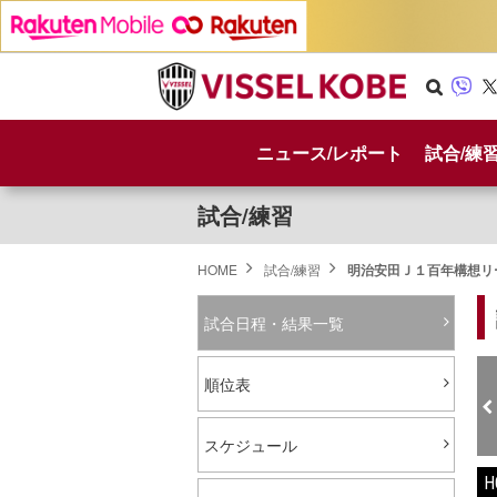
Se
Vib
X
arc
er
ニュース/レポート
試合/練
h
試合/練習
HOME
試合/練習
明治安田Ｊ１百年構想リー
試合日程・結果一覧
順位表
スケジュール
H