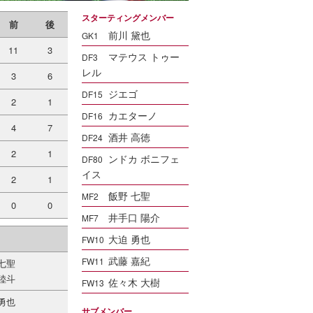
スターティングメンバー
前
後
前川 黛也
GK1
11
3
マテウス トゥー
DF3
レル
3
6
ジエゴ
DF15
2
1
カエターノ
DF16
4
7
酒井 高徳
DF24
2
1
ンドカ ボニフェ
DF80
イス
2
1
飯野 七聖
MF2
0
0
井手口 陽介
MF7
大迫 勇也
FW10
武藤 嘉紀
FW11
七聖
陸斗
佐々木 大樹
FW13
勇也
サブメンバー