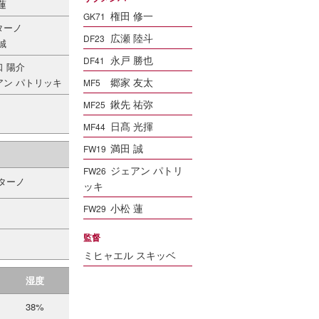
蓮
権田 修一
GK71
ターノ
広瀬 陸斗
DF23
誠
永戸 勝也
DF41
口 陽介
郷家 友太
アン パトリッキ
MF5
鍬先 祐弥
MF25
日髙 光揮
MF44
満田 誠
FW19
ジェアン パトリ
FW26
ターノ
ッキ
小松 蓮
FW29
監督
ミヒャエル スキッベ
湿度
38%