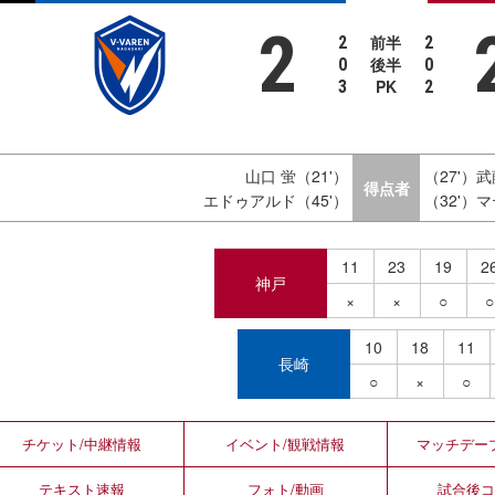
2
前半
2
2
後半
0
0
PK
3
2
山口 蛍（21'）
（27'）
得点者
エドゥアルド（45'）
（32'）
11
23
19
2
神戸
×
×
○
○
10
18
11
長崎
○
×
○
チケット/
中継情報
イベント/
観戦情報
マッチデー
テキスト
速報
フォト/
動画
試合後