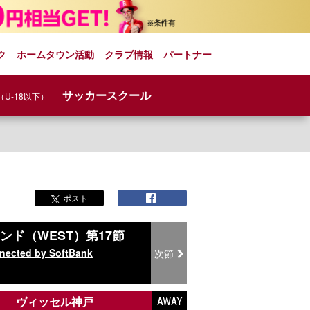
ク
ホームタウン活動
クラブ情報
パートナー
サッカースクール
（U-18以下）
ポスト
ンド（WEST）第17節
ected by SoftBank
次節
ヴィッセル神戸
AWAY