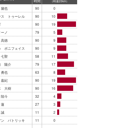
時間
（時速25km）
 黛也
90
0
ウス トゥーレル
90
10
ゴ
90
19
ターノ
79
5
 高徳
90
9
カ ボニフェイス
90
9
 七聖
58
11
口 陽介
79
17
 勇也
63
8
 嘉紀
90
19
木 大樹
90
16
 陸斗
32
4
 蓮
27
3
 誠
11
2
アン パトリッキ
11
0