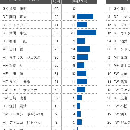
時間
（時速25km）
GK
後藤 雅明
90
0
1
GK
前川
DF
関口 正大
90
18
3
DF
マテ
DF
エドゥアルド
71
11
15
DF
ジエ
3
DF
米田 隼也
90
21
16
DF
カエ
5
DF
櫛引 一紀
81
9
24
DF
酒井
MF
山口 蛍
90
14
80
DF
ンド
0
MF
マテウス ジェズス
90
12
2
MF
飯野
2
MF
翁長 聖
90
8
7
MF
井手
4
MF
山田 陸
81
10
10
FW
大迫
1
MF
長谷川 元希
81
11
11
FW
武藤
FW
チアゴ サンタナ
63
9
13
FW
佐々
8
FW
山﨑 凌吾
27
5
23
DF
広瀬
DF
江川 湧清
19
3
29
FW
小松
1
FW
ノーマン キャンベル
9
4
19
FW
満田
1
MF
ディエゴ ピトゥカ
9
5
26
FW
ジェ