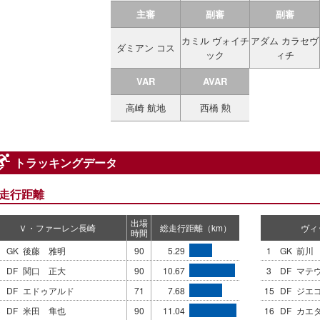
主審
副審
副審
カミル ヴォイチ
アダム カラセヴ
ダミアン コス
ック
ィチ
VAR
AVAR
高崎 航地
西橋 勲
トラッキングデータ
走行距離
出場
Ｖ・ファーレン長崎
総走行距離（km）
ヴィ
時間
GK
後藤 雅明
90
5.29
1
GK
前川
DF
関口 正大
90
10.67
3
DF
マテ
DF
エドゥアルド
71
7.68
15
DF
ジエ
3
DF
米田 隼也
90
11.04
16
DF
カエ