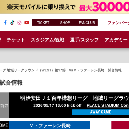
ファンパー
TICKET
SHOP
FANCLUB
Fac
Tik
Inst
You
ebo
Tok
agr
tub
習
チケット
スタジアム/観戦
選手/スタッフ
アカデミー
ok
am
e
グ 地域リーグラウンド（WEST）第17節 vsＶ・ファーレン長崎 試合情報
試合情報
明治安田Ｊ１百年構想リーグ
地域リーグラウ
2026/05/17 13:00 kick off
PEACE STADIUM Conn
前節
AWAY GAME
Ｖ・ファーレン長崎
OME