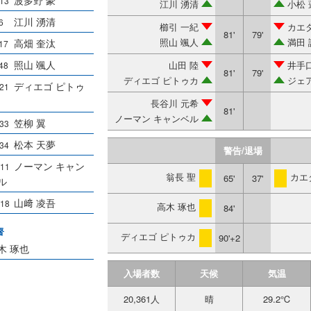
13
江川 湧清
小松 
江川 湧清
6
櫛引 一紀
カエ
81'
79'
照山 颯人
満田 
高畑 奎汰
17
照山 颯人
山田 陸
井手
48
81'
79'
ディエゴ ピトゥカ
ジェ
ディエゴ ピトゥ
21
長谷川 元希
81'
ノーマン キャンベル
笠柳 翼
33
松本 天夢
34
警告/退場
ノーマン キャン
11
翁長 聖
カエ
65'
37'
警告
警告
ル
山﨑 凌吾
18
高木 琢也
84'
警告
督
ディエゴ ピトゥカ
90'+2
警告
木 琢也
入場者数
天候
気温
20,361人
晴
29.2℃