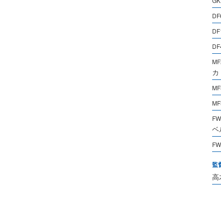
GK
DF
DF
DF
MF
カ
MF
MF
FW
ベ
FW
監
高