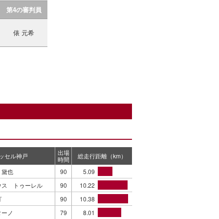
第4の審判員
俵 元希
出場
ッセル神戸
総走行距離（km）
時間
 黛也
90
5.09
ウス トゥーレル
90
10.22
ゴ
90
10.38
ターノ
79
8.01