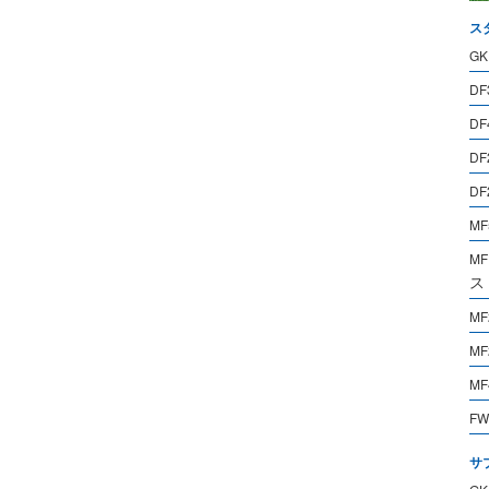
ス
GK
DF
DF
DF
DF
MF
MF
ス
MF
MF
MF
FW
サ