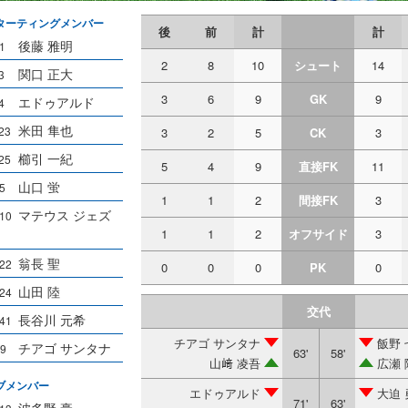
ターティングメンバー
後
前
計
計
後藤 雅明
1
2
8
10
シュート
14
関口 正大
3
3
6
9
GK
9
エドゥアルド
4
米田 隼也
23
3
2
5
CK
3
櫛引 一紀
25
5
4
9
直接FK
11
山口 蛍
5
1
1
2
間接FK
3
マテウス ジェズ
10
1
1
2
オフサイド
3
翁長 聖
22
0
0
0
PK
0
山田 陸
24
交代
長谷川 元希
41
チアゴ サンタナ
飯野 
チアゴ サンタナ
9
63'
58'
山﨑 凌吾
広瀬 
ブメンバー
エドゥアルド
大迫 
71'
63'
波多野 豪