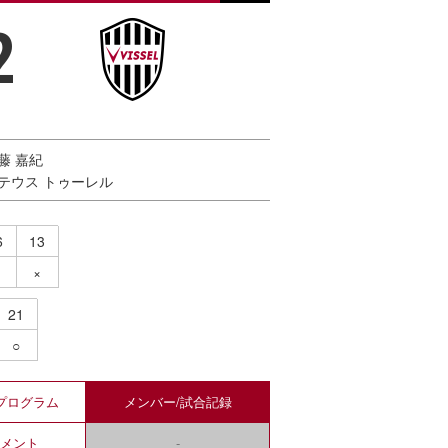
2
武藤 嘉紀
マテウス トゥーレル
6
13
×
21
○
プログラム
メンバー/
試合記録
コメント
-