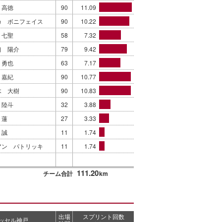
 高徳
90
11.09
カ ボニフェイス
90
10.22
 七聖
58
7.32
口 陽介
79
9.42
 勇也
63
7.17
 嘉紀
90
10.77
木 大樹
90
10.83
 陸斗
32
3.88
 蓮
27
3.33
 誠
11
1.74
アン パトリッキ
11
1.74
111.20
チーム合計
km
出場
スプリント回数
ッセル神戸