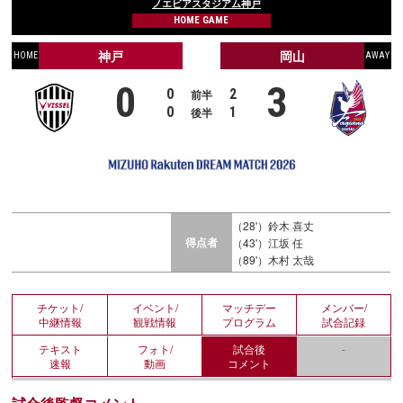
ノエビアスタジアム神戸
HOME GAME
神戸
岡山
HOME
AWAY
0
3
0
2
前半
0
1
後半
（28'）鈴木 喜丈
得点者
（43'）江坂 任
（89'）木村 太哉
チケット/
イベント/
マッチデー
メンバー/
中継情報
観戦情報
プログラム
試合記録
テキスト
フォト/
試合後
-
速報
動画
コメント