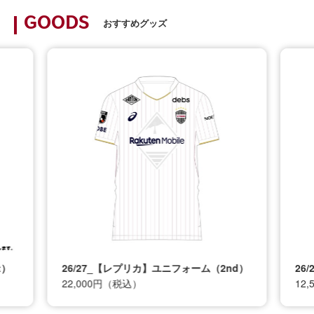
GOODS
おすすめグッズ
t）
26/27_【レプリカ】ユニフォーム（2nd）
26
22,000円（税込）
12