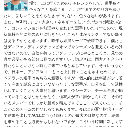
場で、上に行くためのチャレンジをして、選手各々
色々なことを感じました。昨年までのやり方を続け
たい、新しいことをやらなきゃいけない、色々な思いがあります。
また、ACLEにすごく大きなエネルギーを注いでいたのは間違いな
く、コンディションを無理やり合わせた選手もいたりするので、現
状気持ち的に前のめりに行きたいところと体がリンクしてない部分
はあるのかなと思います。昨年も結局リーグで優勝できず、僕たち
はディフェンディングチャンピオンで今シーズンを迎えているわけ
ではないので、自信を持ってアグレッシブにやるところと、見つめ
直す必要がある部分は見つめ直すという謙虚さは、両方とも合わせ
持たないといけない時期に来ていると感じています。そういうなか
で、日本一、アジアNo.1、もっと上に行くことを示すためには、
ベテランの選手はもちろん頑張りますが、個人的には年齢が少し若
くて今まで試合に出ていなかったような選手が、自分を出して活性
化していくことが大事だと思います。今シーズン、チーム全員が揃
っていることはなかなかなく、怪我人が常に誰かしらいて、その時
いるメンバーでしっかり勝点を積んできてここまで来ています。そ
こがこのチームの伸びしろでもあります。今はこの百年構想リーグ
で結果を出してACLEにもう1回行くのが最大の目標なので、結果
を求めることも必要かもしれないですが、こういう時期に新しく芽