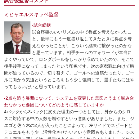
試合後監督コメント
ミヒャエルスキッベ監督
-試合総括
試合序盤のいいリズムの中で得点を奪えなかったこ
と、後半にもう一度盛り返してきたときに得点を奪
えなかったことが、こういう結果に繋がったのかな
と思っています。相手チームのフォワードが本当に
よくやっていて、ロングボールをしっかり収めていたので、そこで
後手後手になってしまったという印象です。次の京都戦に向けて時
間が迫っているので、切り替えて、ゴールへの道筋だったり、ゴー
ルに向かう気迫というところをもう少し強調して、選手たちにはや
ってもらいたいと思っています。
-2点を追う展開になって、システムを変更した意図とうまく噛み合
わなかった要因についてどのように感じていますか
4バックから3バックに変えた理由の一つとしては、外からのクロ
スに対応する中の人数を増やすという意図がありました。また、ジ
エゴと佐々木の2人が入ったことによって、左サイドでスピードと
デュエルをもう少し活性化させたいという意図もありました。シス
テム変更に関しては、選手はよくやってくれていましたし、それ自