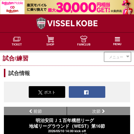
MENU
TICKET
SHOP
FANCLUB
試合/練習
メニュー
試合情報
ポスト
前節
次節
明治安田Ｊ１百年構想リーグ
地域リーグラウンド（WEST）第16節
2026/05/10 14:00 kick off