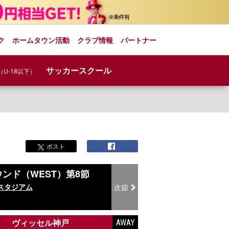
ク
ホームタウン活動
クラブ情報
パートナー
サッカースクール
（U-18以下）
ポスト
ンド（WEST）第8節
スタジアム
次節
ヴィッセル神戸
AWAY