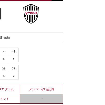
1
日髙 光揮
4
48
○
○
26
28
○
×
プログラム
メンバー/
試合記録
コメント
-