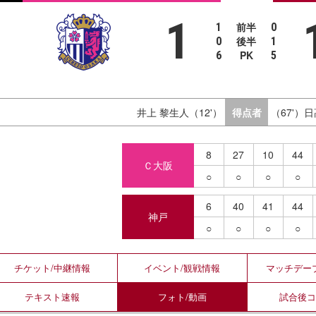
1
前半
1
0
後半
0
1
PK
6
5
井上 黎生人（12'）
得点者
（67'）
8
27
10
44
Ｃ大阪
○
○
○
○
6
40
41
44
神戸
○
○
○
○
チケット/
中継情報
イベント/
観戦情報
マッチデー
テキスト
速報
フォト/
動画
試合後