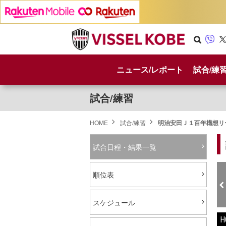
Se
Vib
X
arc
er
ニュース/レポート
試合/練
h
試合/練習
HOME
試合/練習
明治安田Ｊ１百年構想リー
試合日程・結果一覧
順位表
スケジュール
H