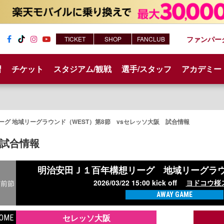
ファンパー
TICKET
SHOP
FANCLUB
Fac
Tik
Inst
You
ebo
Tok
agr
tub
習
チケット
スタジアム/観戦
選手/スタッフ
アカデミー
ok
am
e
グ 地域リーグラウンド（WEST）第8節 vsセレッソ大阪 試合情報
試合情報
明治安田Ｊ１百年構想リーグ
地域リーグラウ
2026/03/22 15:00 kick off
ヨドコウ桜
前節
AWAY GAME
セレッソ大阪
OME