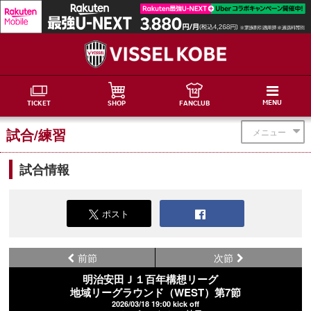
MENU
TICKET
SHOP
FANCLUB
試合/練習
メニュー
試合情報
ポスト
前節
次節
明治安田Ｊ１百年構想リーグ
地域リーグラウンド（WEST）第7節
2026/03/18 19:00 kick off