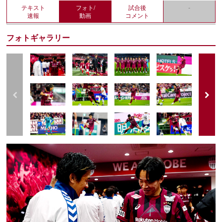
テキスト
フォト/
試合後
-
速報
動画
コメント
フォトギャラリー