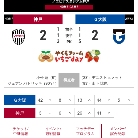
ノエビアスタジアム神戸
HOME GAME
神戸
Ｇ大阪
HOME
AWAY
1
1
前半
2
2
1
1
後半
3
5
PK
小松 蓮（6'）
（23'）デニス ヒュメット
得点者
ジェアン パトリッキ（90'+4）
（83'）山下 諒也
Ｇ大阪
42
○
8
○
13
○
44
○
5
○
神戸
3
×
6
○
26
○
41
○
チケット/
イベント/
マッチデー
メンバー/
中継情報
観戦情報
プログラム
試合記録