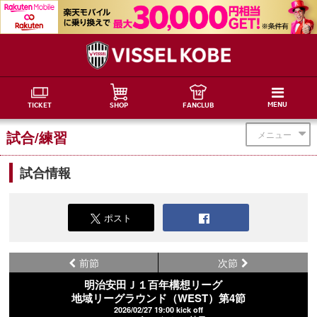
MENU
TICKET
SHOP
FANCLUB
試合/練習
メニュー
試合情報
ポスト
前節
次節
明治安田Ｊ１百年構想リーグ
地域リーグラウンド（WEST）第4節
2026/02/27 19:00 kick off