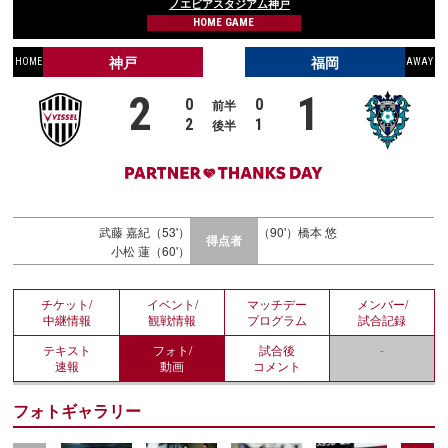
ノエビアスタジアム神戸
HOME GAME
神戸
福岡
HOME
AWAY
2
1
0
0
前半
2
1
後半
武藤 嘉紀（53'）
（90'）橋本 悠
得点者
小松 蓮（60'）
チケット/
イベント/
マッチデー
メンバー/
中継情報
観戦情報
プログラム
試合記録
テキスト
フォト/
試合後
-
速報
動画
コメント
フォトギャラリー