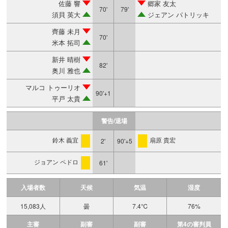
佐藤 響
郷家 友太
70'
79'
須貝 英大
ジェアン パトリッキ
齊藤 未月
70'
米本 拓司
新井 晴樹
82'
奥川 雅也
マルコ トゥーリオ
90'+1
平戸 太貴
警告/退場
鈴木 義宜
扇原 貴宏
2'
90'+5
警告
警告
ジョアン ペドロ
61'
警告
入場者数
天候
気温
湿度
15,083人
曇
7.4℃
76%
主審
副審
副審
第4の審判員