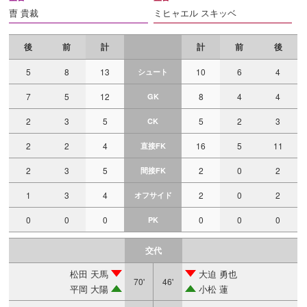
曺 貴裁
ミヒャエル スキッベ
後
前
計
計
前
後
5
8
13
10
6
4
シュート
7
5
12
8
4
4
GK
2
3
5
5
2
3
CK
2
2
4
16
5
11
直接FK
2
3
5
2
0
2
間接FK
1
3
4
2
0
2
オフサイド
0
0
0
0
0
0
PK
交代
松田 天馬
大迫 勇也
70'
46'
平岡 大陽
小松 蓮