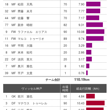
18
MF
松田 天馬
70
7.90
32
MF
齊藤 未月
70
7.77
44
MF
佐藤 響
70
7.17
77
MF
新井 晴樹
82
9.31
9
FW
ラファエル エリアス
90
10.08
11
FW
マルコ トゥーリオ
89
9.74
16
MF
平岡 大陽
20
3.29
8
MF
米本 拓司
20
2.86
22
DF
須貝 英大
20
3.17
7
MF
奥川 雅也
8
1.82
39
MF
平戸 太貴
1
0.76
110.19
チーム合計
km
出場
ヴィッセル神戸
総走行距離（km）
時間
1
GK
前川 黛也
90
4.84
3
DF
マテウス トゥーレル
90
10.43
4
DF
山川 哲史
90
9.93