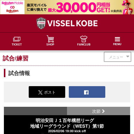
MENU
TICKET
SHOP
FANCLUB
試合/練習
メニュー
試合情報
ポスト
次節
明治安田Ｊ１百年構想リーグ
地域リーグラウンド（WEST）第1節
2026/02/06 19:00 kick off