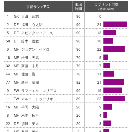
出場
スプリント回数
京都サンガF.C.
時間
（時速25km）
1
GK
太田 岳志
90
0
2
DF
福田 心之助
90
24
5
DF
アピアタウィア 久
90
13
50
DF
鈴木 義宜
90
10
6
MF
ジョアン ペドロ
90
22
18
MF
松田 天馬
70
5
32
MF
齊藤 未月
70
7
44
MF
佐藤 響
70
11
77
MF
新井 晴樹
82
21
9
FW
ラファエル エリアス
90
19
11
FW
マルコ トゥーリオ
89
22
16
MF
平岡 大陽
20
9
8
MF
米本 拓司
20
4
22
DF
須貝 英大
20
8
7
MF
奥川 雅也
8
6