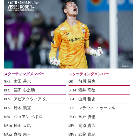
スターティングメンバー
スターティングメンバー
太田 岳志
前川 黛也
GK1
GK1
福田 心之助
酒井 高徳
DF2
DF24
アピアタウィア 久
山川 哲史
DF5
DF4
鈴木 義宜
マテウス トゥーレル
DF50
DF3
ジョアン ペドロ
永戸 勝也
MF6
DF41
松田 天馬
扇原 貴宏
MF18
MF6
齊藤 未月
武藤 嘉紀
MF32
MF11