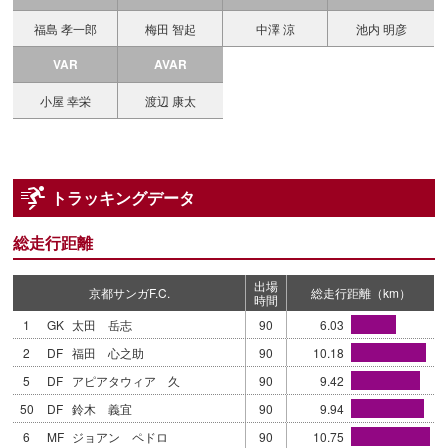
福島 孝一郎
梅田 智起
中澤 涼
池内 明彦
VAR
AVAR
小屋 幸栄
渡辺 康太
トラッキングデータ
総走行距離
出場
京都サンガF.C.
総走行距離（km）
時間
1
GK
太田 岳志
90
6.03
2
DF
福田 心之助
90
10.18
5
DF
アピアタウィア 久
90
9.42
50
DF
鈴木 義宜
90
9.94
6
MF
ジョアン ペドロ
90
10.75