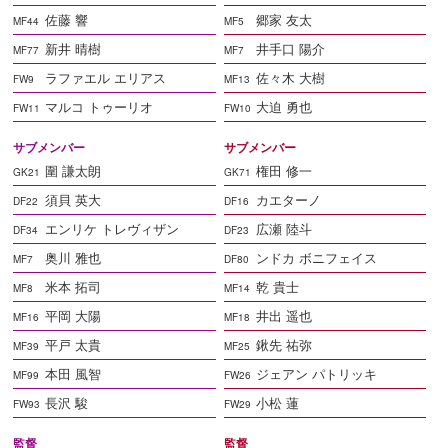
佐藤 響
郷家 友太
MF44
MF5
新井 晴樹
井手口 陽介
MF77
MF7
ラファエル エリアス
佐々木 大樹
FW9
MF13
マルコ トゥーリオ
大迫 勇也
FW11
FW10
サブメンバー
サブメンバー
圍 謙太朗
権田 修一
GK21
GK71
須貝 英大
カエターノ
DF22
DF16
エンリケ トレヴィザン
広瀬 陸斗
DF34
DF23
奥川 雅也
ンドカ ボニフェイス
MF7
DF80
米本 拓司
乾 貴士
MF8
MF14
平岡 大陽
井出 遥也
MF16
MF18
平戸 太貴
鍬先 祐弥
MF39
MF25
本田 風智
ジェアン パトリッキ
MF99
FW26
長沢 駿
小松 蓮
FW93
FW29
監督
監督