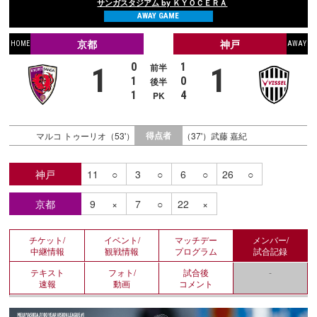
サンガスタジアム by ＫＹＯＣＥＲＡ
AWAY GAME
京都
神戸
HOME
AWAY
0
1
前半
1
1
1
0
後半
1
4
PK
得点者
マルコ トゥーリオ（53'）
（37'）武藤 嘉紀
神戸
11
○
3
○
6
○
26
○
京都
9
×
7
○
22
×
チケット/
イベント/
マッチデー
メンバー/
中継情報
観戦情報
プログラム
試合記録
テキスト
フォト/
試合後
-
速報
動画
コメント