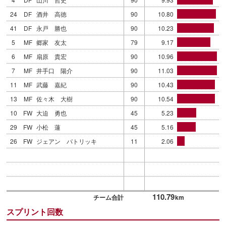
24
DF
酒井 高徳
90
10.80
41
DF
永戸 勝也
90
10.23
5
MF
郷家 友太
79
9.17
6
MF
扇原 貴宏
90
10.96
7
MF
井手口 陽介
90
11.03
11
MF
武藤 嘉紀
90
10.43
13
MF
佐々木 大樹
90
10.54
10
FW
大迫 勇也
45
5.23
29
FW
小松 蓮
45
5.16
26
FW
ジェアン パトリッキ
11
2.06
110.79
チーム合計
km
スプリント回数