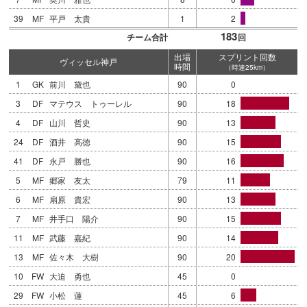
39
MF
平戸 太貴
1
2
183
チーム合計
回
出場
スプリント回数
ヴィッセル神戸
時間
（時速25km）
1
GK
前川 黛也
90
0
3
DF
マテウス トゥーレル
90
18
4
DF
山川 哲史
90
13
24
DF
酒井 高徳
90
15
41
DF
永戸 勝也
90
16
5
MF
郷家 友太
79
11
6
MF
扇原 貴宏
90
13
7
MF
井手口 陽介
90
15
11
MF
武藤 嘉紀
90
14
13
MF
佐々木 大樹
90
20
10
FW
大迫 勇也
45
0
29
FW
小松 蓮
45
6