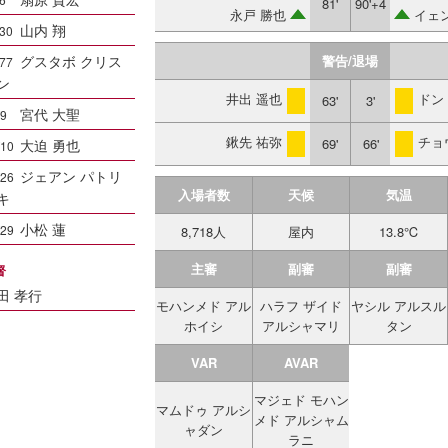
81'
90'+4
永戸 勝也
イェ
山内 翔
30
グスタボ クリス
警告/退場
77
ン
井出 遥也
ドン
63'
3'
警告
警告
宮代 大聖
9
鍬先 祐弥
チョ
69'
66'
大迫 勇也
警告
警告
10
ジェアン パトリ
26
入場者数
天候
気温
キ
小松 蓮
29
8,718人
屋内
13.8℃
主審
副審
副審
督
田 孝行
モハンメド アル
ハラフ ザイド
ヤシル アルスル
ホイシ
アルシャマリ
タン
VAR
AVAR
マジェド モハン
マムドゥ アルシ
メド アルシャム
ャダン
ラニ