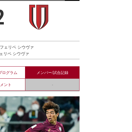
2
1）フェリペ シウヴァ
フェリペ シウヴァ
プログラム
メンバー/
試合記録
コメント
-