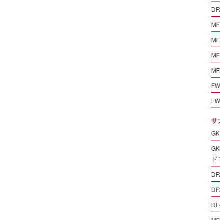
DF
MF
MF
MF
MF
FW
FW
サ
GK
GK
ド
DF
DF
DF
MF