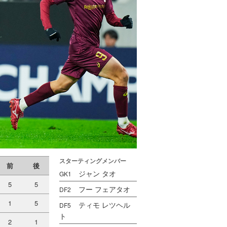
スターティングメンバー
前
後
ジャン タオ
GK1
5
5
フー フェアタオ
DF2
1
5
ティモ レツヘル
DF5
ト
2
1