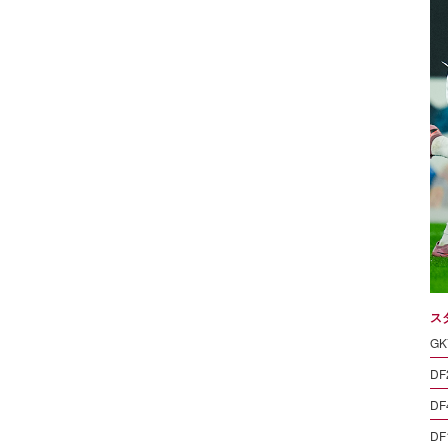
ス
GK
DF
DF
DF