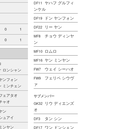
ヤハフ グルフィ
DF11
ンケル
ドン ヤンフォン
DF19
リー ヤン
DF22
0
1
チョウ ディンヤ
MF8
0
1
ン
ロムロ
MF10
ヤン ミンヤン
MF16
ロ
ウェイ シーハオ
FW7
オ ロンシャン
フェリペ シウヴ
FW9
 ヤンフォン
ァ
ン ミンチェン
 フェアタオ
サブメンバー
 チャオ
リウ ディエンズ
GK32
オ
ヤン
 シュアイ
タン シン
DF3
 ミンヤン
ワン ドンシェン
DF17