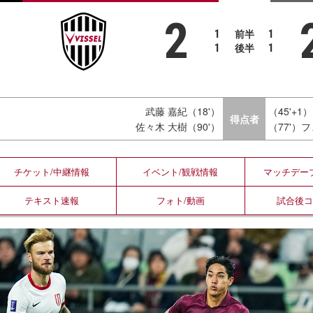
2
前半
1
1
後半
1
1
武藤 嘉紀（18'）
（45'+
得点者
佐々木 大樹（90'）
（77'）
チケット/
中継情報
イベント/
観戦情報
マッチデー
テキスト
速報
フォト/
動画
試合後