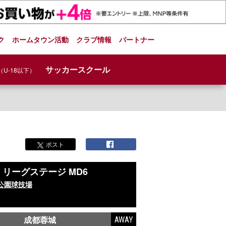
ク
ホームタウン活動
クラブ情報
パートナー
サッカースクール
（U-18以下）
ポスト
6
リーグステージ MD6
公園球技場
成都蓉城
AWAY