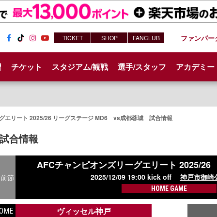
ファンパー
TICKET
SHOP
FANCLUB
Fac
Tik
Inst
You
ebo
Tok
agr
tub
習
チケット
スタジアム/観戦
選手/スタッフ
アカデミー
ok
am
e
エリート 2025/26 リーグステージ MD6 vs成都蓉城 試合情報
試合情報
AFCチャンピオンズリーグエリート 2025/2
2025/12/09 19:00 kick off
神戸市御崎
前節
HOME GAME
ヴィッセル神戸
OME