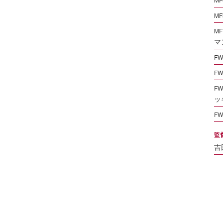
MF
MF
マ
FW
FW
FW
ッ
FW
監
吉