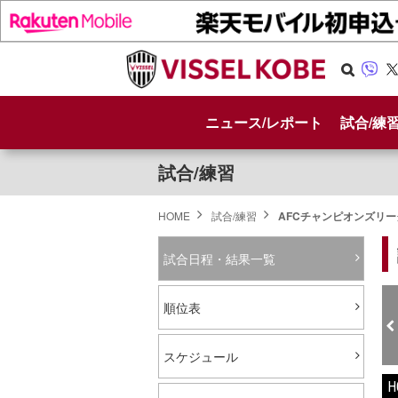
Se
Vib
X
arc
er
ニュース/レポート
試合/練
h
試合/練習
HOME
試合/練習
AFCチャンピオンズリーグ
試合日程・結果一覧
順位表
スケジュール
H