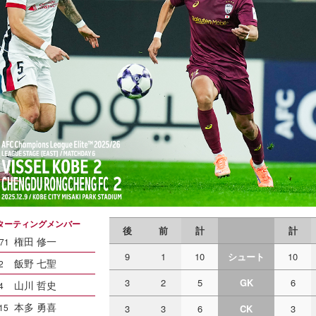
ターティングメンバー
後
前
計
計
権田 修一
71
9
1
10
シュート
10
飯野 七聖
2
3
2
5
GK
6
山川 哲史
4
本多 勇喜
15
3
3
6
CK
3