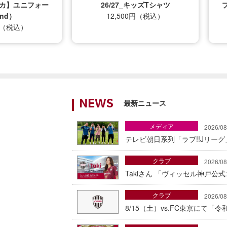
プリカ】ユニフォー
26/27_キッズTシャツ
nd）
12,500円（税込）
0円（税込）
最新ニュース
NEWS
メディア
2026/08
テレビ朝日系列「ラブ!!Jリー
クラブ
2026/08
Takiさん 「ヴィッセル神戸公
クラブ
2026/08
8/15（土）vs.FC東京にて