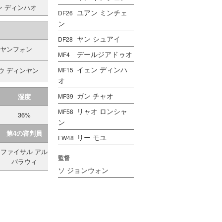
ン ディンハオ
ユアン ミンチェ
DF26
ン
ヤン シュアイ
DF28
 ヤンフォン
デールジアドゥオ
MF4
イェン ディンハ
MF15
ウ ディンヤン
オ
ガン チャオ
湿度
MF39
リャオ ロンシャ
MF58
36%
ン
第4の審判員
リー モユ
FW48
ファイサル アル
監督
バラウィ
ソ ジョンウォン