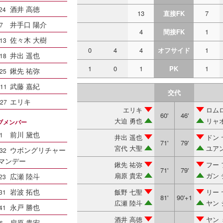
酒井 高徳
24
13
直接FK
7
井手口 陽介
7
4
間接FK
1
佐々木 大樹
13
0
4
4
オフサイド
1
井出 遥也
18
1
0
1
PK
1
鍬先 祐弥
25
武藤 嘉紀
11
交代
エリキ
27
エリキ
ロム
60'
46'
大迫 勇也
リャ
ブメンバー
前川 黛也
1
井出 遥也
ドン
71'
79'
宮代 大聖
ユア
ウボングリチャー
32
マンデー
鍬先 祐弥
フー
71'
79'
扇原 貴宏
ガン
広瀬 陸斗
23
岩波 拓也
飯野 七聖
リー 
31
81'
90'+1
広瀬 陸斗
ヤン
永戸 勝也
41
酒井 高徳
ヤン
扇原 貴宏
6