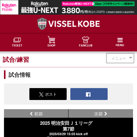
MENU
TICKET
SHOP
FANCLUB
試合/練習
メニュー
試合情報
ポスト
前節
次節
2025 明治安田Ｊ１リーグ
第7節
2025/03/29 15:03 kick off