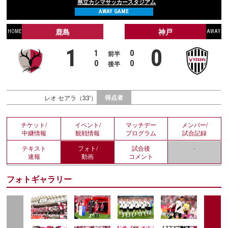
県立カシマサッカースタジアム
AWAY GAME
鹿島
神戸
HOME
AWAY
1
0
1
0
前半
0
0
後半
得点者
レオ セアラ（33'）
チケット/
イベント/
マッチデー
メンバー/
中継情報
観戦情報
プログラム
試合記録
テキスト
フォト/
試合後
-
速報
動画
コメント
フォトギャラリー