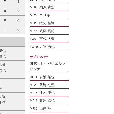
7
4
扇原 貴宏
MF6
0
0
エリキ
MF27
0
0
鍬先 祐弥
MF25
1
0
武藤 嘉紀
MF11
宮代 大聖
FW9
大迫 勇也
FW10
勇也
遥也
サブメンバー
オビ パウエル オ
GK50
大聖
ビンナ
康也
岩波 拓也
DF31
キ
飯野 七聖
MF2
蓮
汰木 康也
MF14
祐弥
井出 遥也
MF18
七聖
山内 翔
MF30