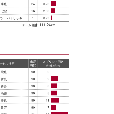
 康也
24
3.28
 七聖
16
2.53
アン パトリッキ
1
0.73
111.24
チーム合計
km
出場
スプリント回数
ッセル神戸
時間
（時速25km）
 黛也
90
0
 哲史
90
9
 勇喜
90
8
 高徳
90
8
 勝也
89
11
 貴宏
90
7