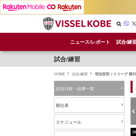
Se
Vib
X
arc
er
ニュース/レポート
試合/練
h
試合/練習
HOME
試合/練習
明治安田Ｊ１リーグ 第3
試合日程・結果一覧
順位表
スケジュール
H