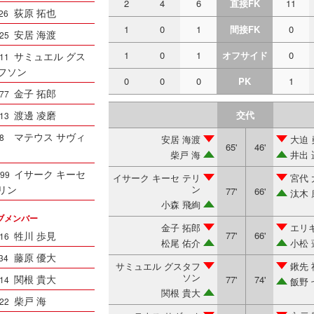
2
4
6
直接FK
11
荻原 拓也
26
1
0
1
間接FK
0
安居 海渡
25
1
0
1
オフサイド
0
サミュエル グス
11
フソン
0
0
0
PK
1
金子 拓郎
77
渡邊 凌磨
交代
13
マテウス サヴィ
8
安居 海渡
大迫 
65'
46'
柴戸 海
井出 
イサーク キーセ
99
イサーク キーセ テリ
宮代 
リン
ン
77'
66'
汰木 
小森 飛絢
ブメンバー
金子 拓郎
エリ
牲川 歩見
77'
66'
16
松尾 佑介
小松 
藤原 優大
34
サミュエル グスタフ
鍬先 
ソン
関根 貴大
77'
74'
14
飯野 
関根 貴大
柴戸 海
22