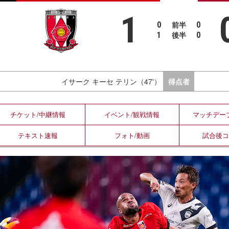
1
前半
0
0
後半
1
0
イサーク キーセ テリン（47'）
得点者
チケット/
中継情報
イベント/
観戦情報
マッチデー
テキスト
速報
フォト/
動画
試合後