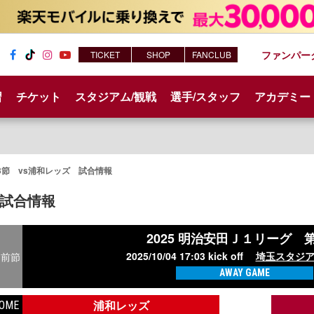
ファンパー
TICKET
SHOP
FANCLUB
Fac
Tik
Inst
You
ebo
Tok
agr
tub
習
チケット
スタジアム/観戦
選手/スタッフ
アカデミー
ok
am
e
3節 vs浦和レッズ 試合情報
試合情報
2025 明治安田Ｊ１リーグ
第
2025/10/04 17:03 kick off
埼玉スタジ
前節
AWAY GAME
浦和レッズ
OME