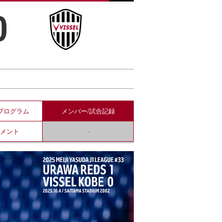
0
プログラム
メンバー/
試合記録
コメント
-