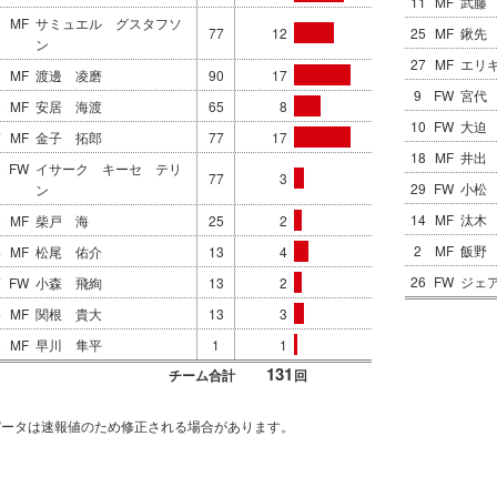
11
MF
武藤
1
MF
サミュエル グスタフソ
77
12
25
MF
鍬先
ン
27
MF
エリ
3
MF
渡邊 凌磨
90
17
9
FW
宮代
5
MF
安居 海渡
65
8
10
FW
大迫
7
MF
金子 拓郎
77
17
18
MF
井出
9
FW
イサーク キーセ テリ
77
3
29
FW
小松
ン
14
MF
汰木
2
MF
柴戸 海
25
2
2
MF
飯野
4
MF
松尾 佑介
13
4
26
FW
ジェ
7
FW
小森 飛絢
13
2
4
MF
関根 貴大
13
3
9
MF
早川 隼平
1
1
131
チーム合計
回
データは速報値のため修正される場合があります。