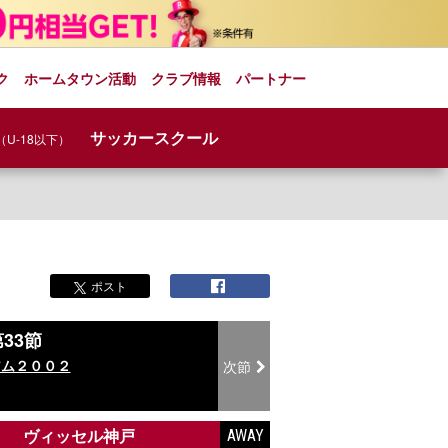
ク
ホームタウン活動
クラブ情報
パートナー
サッカースクール
（U-18以下）
ポスト
33節
アム２００２
次節
ヴィッセル神戸
AWAY