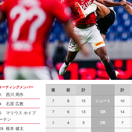
ターティングメンバー
後
前
計
計
西川 周作
1
7
8
15
シュート
10
石原 広教
4
7
6
13
GK
14
マリウス ホイブ
5
ーテン
1
4
5
CK
7
根本 健太
28