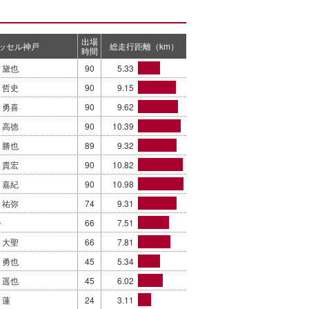
出場
ッセル神戸
総走行距離（km）
時間
 黛也
90
5.33
 哲史
90
9.15
 勇喜
90
9.62
 高徳
90
10.39
 勝也
89
9.32
 貴宏
90
10.82
 嘉紀
90
10.98
 祐弥
74
9.31
キ
66
7.51
 大聖
66
7.81
 勇也
45
5.34
 遥也
45
6.02
 蓮
24
3.11