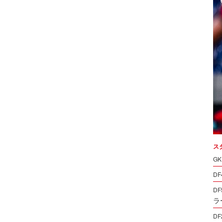
ス
GK
DF
DF
ラ
DF