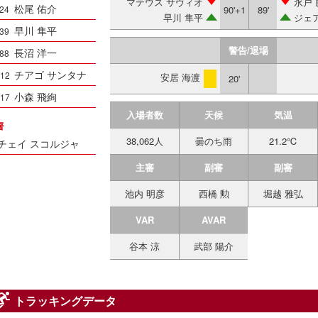
マテウス サヴィオ
永戸 
松尾 佑介
24
90'+1
89'
早川 隼平
ジェ
早川 隼平
39
警告/退場
長沼 洋一
88
チアゴ サンタナ
12
安居 海渡
20'
警告
小森 飛絢
17
入場者数
天候
気温
督
38,062人
曇のち雨
21.2℃
チェイ スコルジャ
主審
副審
副審
池内 明彦
西橋 勲
堀越 雅弘
VAR
AVAR
谷本 涼
武部 陽介
トラッキングデータ