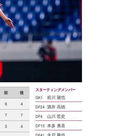
スターティングメンバー
前
後
前川 黛也
GK1
6
4
酒井 高徳
DF24
7
7
山川 哲史
DF4
本多 勇喜
DF15
3
4
永戸 勝也
DF41