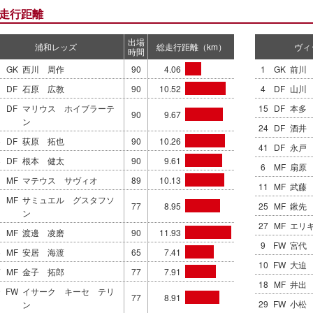
走行距離
出場
浦和レッズ
総走行距離（km）
ヴィ
時間
GK
西川 周作
90
4.06
1
GK
前川
DF
石原 広教
90
10.52
4
DF
山川
DF
マリウス ホイブラーテ
15
DF
本多
90
9.67
ン
24
DF
酒井
6
DF
荻原 拓也
90
10.26
41
DF
永戸
8
DF
根本 健太
90
9.61
6
MF
扇原
MF
マテウス サヴィオ
89
10.13
11
MF
武藤
1
MF
サミュエル グスタフソ
77
8.95
25
MF
鍬先
ン
27
MF
エリ
3
MF
渡邊 凌磨
90
11.93
9
FW
宮代
5
MF
安居 海渡
65
7.41
10
FW
大迫
7
MF
金子 拓郎
77
7.91
18
MF
井出
9
FW
イサーク キーセ テリ
77
8.91
29
FW
小松
ン