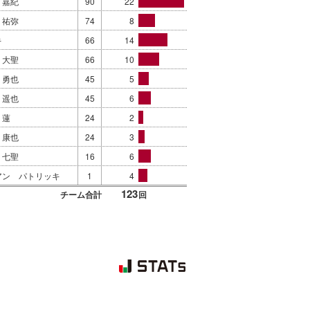
 嘉紀
90
22
 祐弥
74
8
キ
66
14
 大聖
66
10
 勇也
45
5
 遥也
45
6
 蓮
24
2
 康也
24
3
 七聖
16
6
アン パトリッキ
1
4
123
チーム合計
回