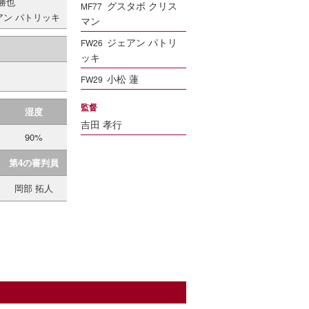
勝也
グスタボ クリス
MF77
アン パトリッキ
マン
ジェアン パトリ
FW26
ッキ
小松 蓮
FW29
監督
湿度
吉田 孝行
90%
第4の審判員
岡部 拓人