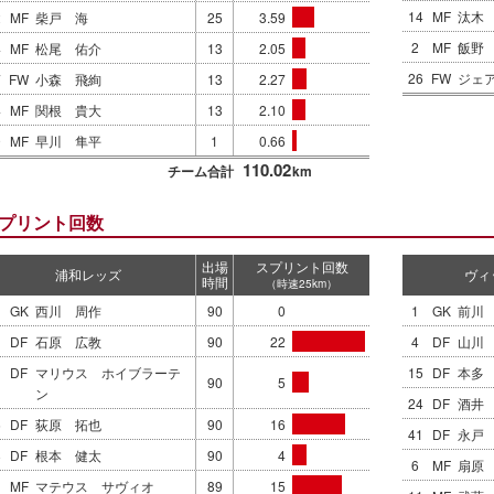
14
MF
汰木
2
MF
柴戸 海
25
3.59
2
MF
飯野
4
MF
松尾 佑介
13
2.05
26
FW
ジェ
7
FW
小森 飛絢
13
2.27
4
MF
関根 貴大
13
2.10
9
MF
早川 隼平
1
0.66
110.02
チーム合計
km
プリント回数
出場
スプリント回数
浦和レッズ
ヴィ
時間
（時速25km）
GK
西川 周作
90
0
1
GK
前川
DF
石原 広教
90
22
4
DF
山川
DF
マリウス ホイブラーテ
15
DF
本多
90
5
ン
24
DF
酒井
6
DF
荻原 拓也
90
16
41
DF
永戸
8
DF
根本 健太
90
4
6
MF
扇原
MF
マテウス サヴィオ
89
15