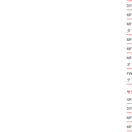
DF
MF
MF
タ
MF
MF
MF
オ
FW
テ
サ
GK
DF
MF
MF