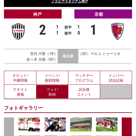
ノエビアスタジアム神戸
神戸
京都
2
1
1
1
前半
1
0
後半
宮代 大聖（18'）
（32'）マルコ トゥーリオ
得点者
佐々木 大樹（55'）
チケット/
イベント/
マッチデー
メンバー/
中継情報
観戦情報
プログラム
試合記録
テキスト
フォト/
試合後
-
速報
動画
コメント
フォトギャラリー