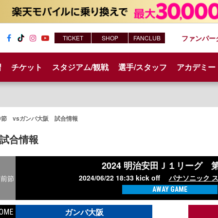
ファンパー
TICKET
SHOP
FANCLUB
Fac
Tik
Inst
You
ebo
Tok
agr
tub
習
チケット
スタジアム/観戦
選手/スタッフ
アカデミー
ok
am
e
9節 vsガンバ大阪 試合情報
試合情報
2024 明治安田Ｊ１リーグ
第
2024/06/22 18:33 kick off
パナソニック ス
前節
AWAY GAME
ガンバ大阪
OME