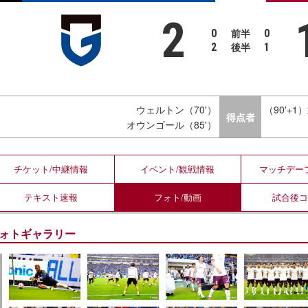
2
前半
0
0
後半
2
1
ウェルトン（70'）
（90'+1
得点者
オウンゴール（85'）
チケット/
中継情報
イベント/
観戦情報
マッチデー
テキスト
速報
フォト/
動画
試合後
ォトギャラリー