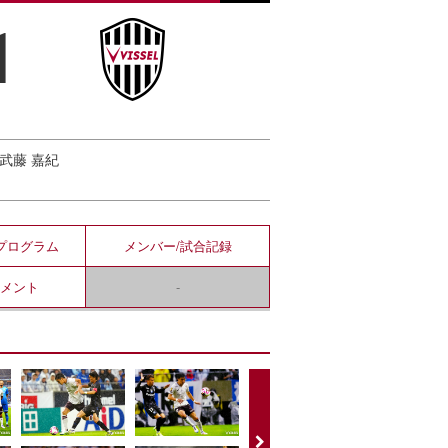
1
）武藤 嘉紀
プログラム
メンバー/
試合記録
コメント
-