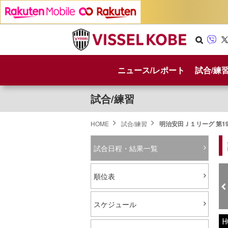
Se
Vib
X
arc
er
ニュース/レポート
試合/練
h
試合/練習
HOME
試合/練習
明治安田Ｊ１リーグ 第1
試合日程・結果一覧
順位表
スケジュール
H