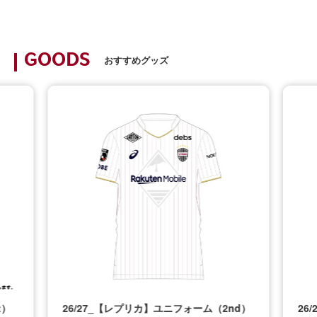
GOODS
おすすめグッズ
t）
26/27_【レプリカ】ユニフォーム（2nd）
26