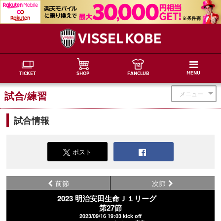
MENU
TICKET
SHOP
FANCLUB
試合/練習
メニュー
試合情報
ポスト
前節
次節
2023 明治安田生命Ｊ１リーグ
第27節
2023/09/16 19:03 kick off