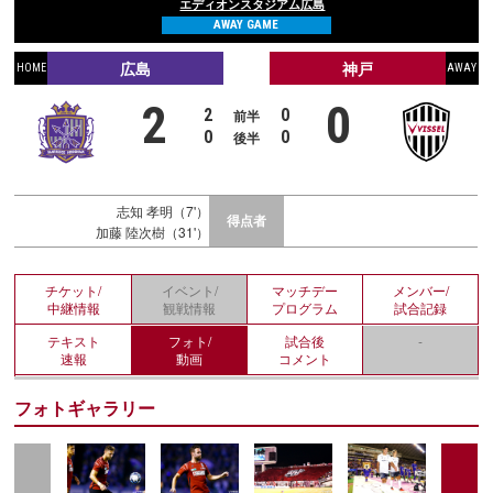
エディオンスタジアム広島
AWAY GAME
広島
神戸
HOME
AWAY
2
0
2
0
前半
0
0
後半
志知 孝明（7'）
得点者
加藤 陸次樹（31'）
チケット/
イベント/
マッチデー
メンバー/
中継情報
観戦情報
プログラム
試合記録
テキスト
フォト/
試合後
-
速報
動画
コメント
フォトギャラリー