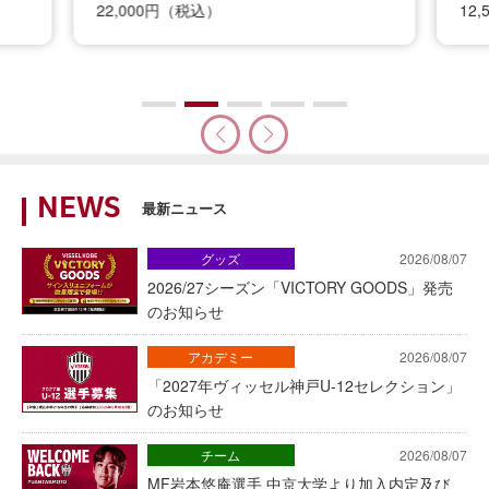
22,000円（税込）
12
NEWS
最新ニュース
グッズ
2026/08/07
2026/27シーズン「VICTORY GOODS」発売
のお知らせ
アカデミー
2026/08/07
「2027年ヴィッセル神戸U-12セレクション」
のお知らせ
チーム
2026/08/07
MF岩本悠庵選手 中京大学より加入内定及び