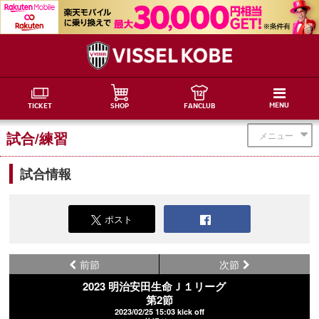
MENU
TICKET
SHOP
FANCLUB
試合/練習
メニュー
試合情報
ポスト
前節
次節
2023 明治安田生命Ｊ１リーグ
第2節
2023/02/25 15:03 kick off