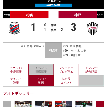
札幌ドーム
AWAY GAME
札幌
神戸
HOME
AWAY
1
3
0
1
前半
1
2
後半
金子 拓郎（90'+6）
（9'）大迫 勇也
得点者
（59'）佐々木 大樹
（89'）山口 蛍
チケット/
イベント/
マッチデー
メンバー/
中継情報
観戦情報
プログラム
試合記録
テキスト
フォト/
試合後
-
速報
動画
コメント
フォトギャラリー