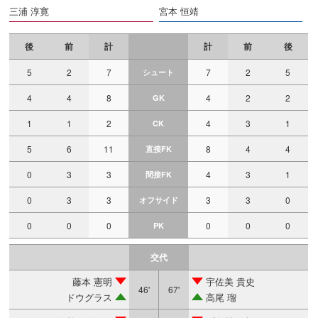
三浦 淳寛
宮本 恒靖
後
前
計
計
前
後
5
2
7
7
2
5
シュート
4
4
8
4
2
2
GK
1
1
2
4
3
1
CK
5
6
11
8
4
4
直接FK
0
3
3
4
3
1
間接FK
0
3
3
3
3
0
オフサイド
0
0
0
0
0
0
PK
交代
藤本 憲明
宇佐美 貴史
46'
67'
ドウグラス
高尾 瑠