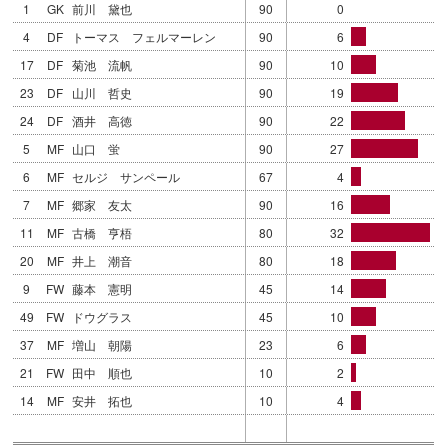
1
GK
前川 黛也
90
0
4
DF
トーマス フェルマーレン
90
6
17
DF
菊池 流帆
90
10
23
DF
山川 哲史
90
19
24
DF
酒井 高徳
90
22
5
MF
山口 蛍
90
27
6
MF
セルジ サンペール
67
4
7
MF
郷家 友太
90
16
11
MF
古橋 亨梧
80
32
20
MF
井上 潮音
80
18
9
FW
藤本 憲明
45
14
49
FW
ドウグラス
45
10
37
MF
増山 朝陽
23
6
21
FW
田中 順也
10
2
14
MF
安井 拓也
10
4