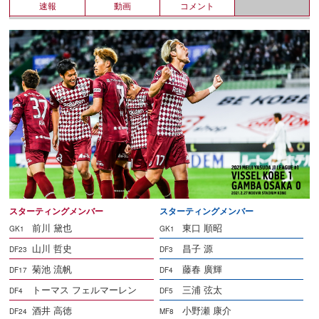
速報
動画
コメント
スターティングメンバー
スターティングメンバー
前川 黛也
東口 順昭
GK1
GK1
山川 哲史
昌子 源
DF23
DF3
菊池 流帆
藤春 廣輝
DF17
DF4
トーマス フェルマーレン
三浦 弦太
DF4
DF5
酒井 高徳
小野瀬 康介
DF24
MF8