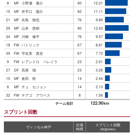
8
MF
小野瀬 康介
90
12.01
15
MF
井手口 陽介
82
11.11
21
MF
矢島 慎也
76
9.89
29
MF
山本 悠樹
90
12.43
34
MF
川崎 修平
76
9.57
18
FW
パトリック
67
8.81
39
FW
宇佐美 貴史
67
7.73
9
FW
レアンドロ ペレイラ
23
2.91
27
DF
高尾 瑠
23
3.26
10
MF
倉田 秋
14
2.44
6
MF
チュ セジョン
14
2.13
32
FW
チアゴ アウベス
8
1.56
122.90
チーム合計
km
スプリント回数
出場
スプリント回数
ヴィッセル神戸
時間
（時速24km）