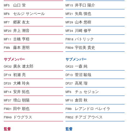
山口 蛍
井手口 陽介
MF5
MF15
セルジ サンペール
矢島 慎也
MF6
MF21
郷家 友太
山本 悠樹
MF7
MF29
井上 潮音
川崎 修平
MF20
MF34
古橋 亨梧
パトリック
MF11
FW18
藤本 憲明
宇佐美 貴史
FW9
FW39
サブメンバー
サブメンバー
廣永 遼太郎
一森 純
GK32
GK22
初瀬 亮
菅沼 駿哉
DF19
DF13
大﨑 玲央
高尾 瑠
DF25
DF27
安井 拓也
チュ セジョン
MF14
MF6
増山 朝陽
倉田 秋
MF37
MF10
田中 順也
レアンドロ ペレイラ
FW21
FW9
ドウグラス
チアゴ アウベス
FW49
FW32
監督
監督