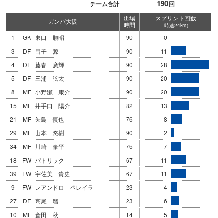
190
チーム合計
回
出場
スプリント回数
ガンバ大阪
時間
（時速24km）
1
GK
東口 順昭
90
0
3
DF
昌子 源
90
11
4
DF
藤春 廣輝
90
28
5
DF
三浦 弦太
90
20
8
MF
小野瀬 康介
90
20
15
MF
井手口 陽介
82
13
21
MF
矢島 慎也
76
8
29
MF
山本 悠樹
90
2
34
MF
川崎 修平
76
7
18
FW
パトリック
67
11
39
FW
宇佐美 貴史
67
11
9
FW
レアンドロ ペレイラ
23
4
27
DF
高尾 瑠
23
6
10
MF
倉田 秋
14
5