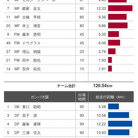
7
MF
郷家 友太
90
12.33
11
MF
古橋 亨梧
80
9.36
20
MF
井上 潮音
80
9.86
9
FW
藤本 憲明
45
5.35
49
FW
ドウグラス
45
6.06
37
MF
増山 朝陽
23
3.76
21
FW
田中 順也
10
1.93
14
MF
安井 拓也
10
1.91
120.54
チーム合計
km
出場
ガンバ大阪
総走行距離（km）
時間
1
GK
東口 順昭
90
5.38
3
DF
昌子 源
90
10.58
4
DF
藤春 廣輝
90
12.22
5
DF
三浦 弦太
90
10.93