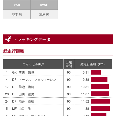
VAR
AVAR
谷本 涼
三原 純
トラッキングデータ
総走行距離
出場
ヴィッセル神戸
総走行距離（km）
時間
1
GK
前川 黛也
90
5.91
4
DF
トーマス フェルマーレン
90
9.88
17
DF
菊池 流帆
90
10.81
23
DF
山川 哲史
90
11.07
24
DF
酒井 高徳
90
11.52
5
MF
山口 蛍
90
11.38
6
MF
セルジ サンペール
67
9.43