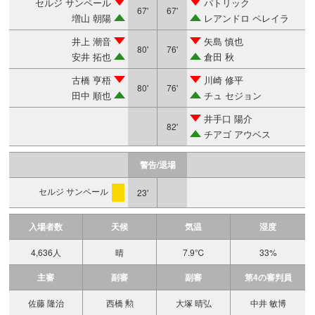
セルジ サンペール
パトリック
67'
67'
増山 朝陽
レアンドロ ペレイラ
井上 潮音
矢島 慎也
80'
76'
安井 拓也
倉田 秋
古橋 亨梧
川崎 修平
80'
76'
田中 順也
チュ セジョン
井手口 陽介
82'
チアゴ アウベス
警告/退場
セルジ サンペール
23'
警告
入場者数
天候
気温
湿度
4,636人
晴
7.9℃
33%
主審
副審
副審
第4の審判員
佐藤 隆治
西橋 勲
大塚 晴弘
中井 敏博