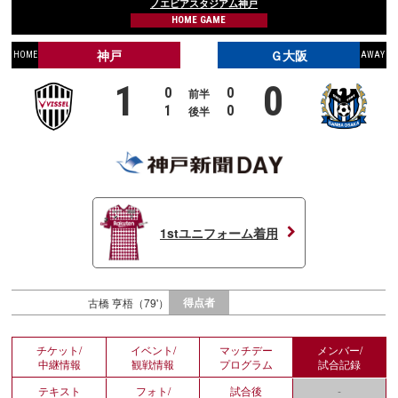
ノエビアスタジアム神戸
HOME GAME
神戸
Ｇ大阪
HOME
AWAY
1
0
0
0
前半
1
0
後半
1stユニフォーム着用
得点者
古橋 亨梧（79'）
チケット/
イベント/
マッチデー
メンバー/
中継情報
観戦情報
プログラム
試合記録
テキスト
フォト/
試合後
-