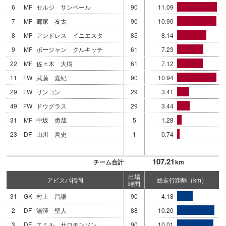
6
MF
セルジ サンペール
90
11.09
7
MF
郷家 友太
90
10.90
8
MF
アンドレス イニエスタ
85
8.14
9
MF
ボージャン クルキッチ
61
7.23
22
MF
佐々木 大樹
61
7.12
11
FW
武藤 嘉紀
90
10.94
29
FW
リンコン
29
3.41
49
FW
ドウグラス
29
3.44
31
MF
中坂 勇哉
5
1.28
23
DF
山川 哲史
1
0.74
107.21
チーム合計
km
出場
アビスパ福岡
総走行距離（km）
時間
31
GK
村上 昌謙
90
4.18
2
DF
湯澤 聖人
88
10.20
3
DF
エミル サロモンソン
90
10.01