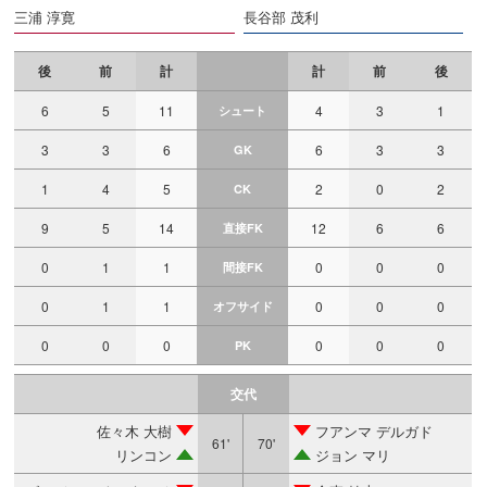
三浦 淳寛
長谷部 茂利
後
前
計
計
前
後
6
5
11
4
3
1
シュート
3
3
6
6
3
3
GK
1
4
5
2
0
2
CK
9
5
14
12
6
6
直接FK
0
1
1
0
0
0
間接FK
0
1
1
0
0
0
オフサイド
0
0
0
0
0
0
PK
交代
佐々木 大樹
フアンマ デルガド
61'
70'
リンコン
ジョン マリ