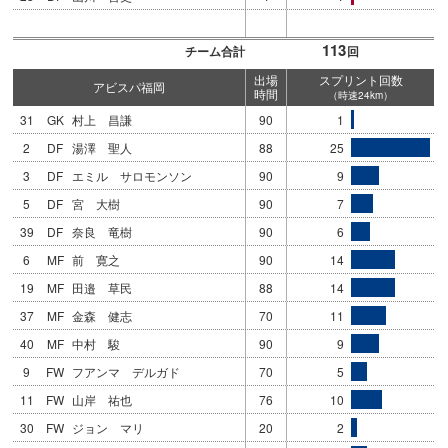
113
チーム合計
回
出場
スプリント回数
アビスパ福岡
時間
（時速24km）
31
GK
村上 昌謙
90
1
2
DF
湯澤 聖人
88
25
3
DF
エミル サロモンソン
90
9
5
DF
宮 大樹
90
7
39
DF
奈良 竜樹
90
6
6
MF
前 寛之
90
14
19
MF
田邉 草民
88
14
37
MF
金森 健志
70
11
40
MF
中村 駿
90
9
9
FW
フアンマ デルガド
70
5
11
FW
山岸 祐也
76
10
30
FW
ジョン マリ
20
2