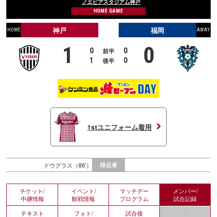
ノエビアスタジアム神戸
HOME GAME
神戸
福岡
HOME
AWAY
1
0
0
0
前半
1
0
後半
1stユニフォーム着用
得点者
ドウグラス（86'）
チケット/
イベント/
マッチデー
メンバー/
中継情報
観戦情報
プログラム
試合記録
テキスト
フォト/
試合後
-