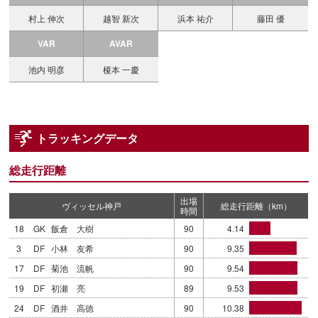
村上 伸次
越智 新次
浜本 祐介
藤田 優
VAR
AVAR
池内 明彦
榎本 一慶
トラッキングデータ
総走行距離
出場
ヴィッセル神戸
総走行距離（km）
時間
18
GK
飯倉 大樹
90
4.14
3
DF
小林 友希
90
9.35
17
DF
菊池 流帆
90
9.54
19
DF
初瀬 亮
89
9.53
24
DF
酒井 高徳
90
10.38