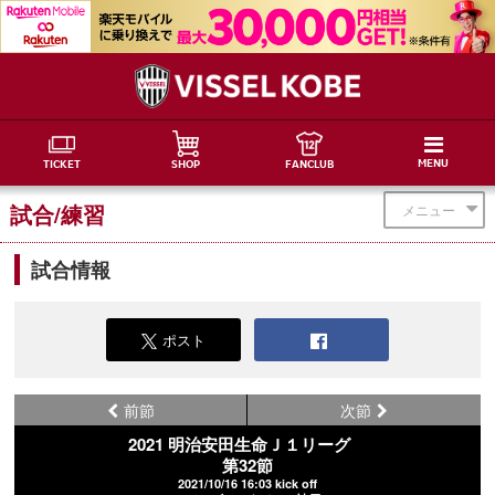
MENU
TICKET
SHOP
FANCLUB
試合/練習
メニュー
試合情報
ポスト
前節
次節
2021 明治安田生命Ｊ１リーグ
第32節
2021/10/16 16:03 kick off