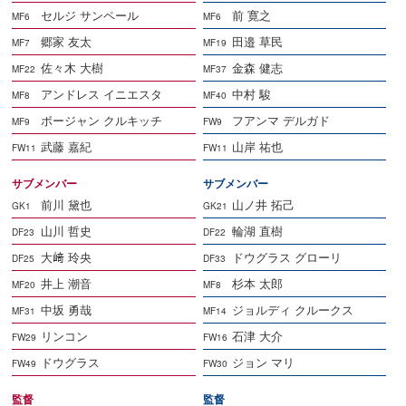
セルジ サンペール
前 寛之
MF6
MF6
郷家 友太
田邉 草民
MF7
MF19
佐々木 大樹
金森 健志
MF22
MF37
アンドレス イニエスタ
中村 駿
MF8
MF40
ボージャン クルキッチ
フアンマ デルガド
MF9
FW9
武藤 嘉紀
山岸 祐也
FW11
FW11
サブメンバー
サブメンバー
前川 黛也
山ノ井 拓己
GK1
GK21
山川 哲史
輪湖 直樹
DF23
DF22
大﨑 玲央
ドウグラス グローリ
DF25
DF33
井上 潮音
杉本 太郎
MF20
MF8
中坂 勇哉
ジョルディ クルークス
MF31
MF14
リンコン
石津 大介
FW29
FW16
ドウグラス
ジョン マリ
FW49
FW30
監督
監督