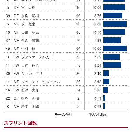
5
DF
宮 大樹
90
10.06
39
DF
奈良 竜樹
90
8.76
6
MF
前 寛之
90
10.80
19
MF
田邉 草民
88
10.10
37
MF
金森 健志
70
7.98
40
MF
中村 駿
90
10.90
9
FW
フアンマ デルガド
70
7.59
11
FW
山岸 祐也
76
8.28
30
FW
ジョン マリ
20
2.40
14
MF
ジョルディ クルークス
20
2.62
16
FW
石津 大介
14
2.05
22
DF
輪湖 直樹
2
0.79
8
MF
杉本 太郎
2
0.73
107.43
チーム合計
km
スプリント回数