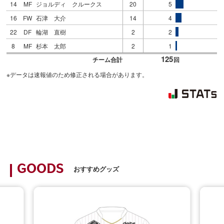
14
MF
ジョルディ クルークス
20
5
16
FW
石津 大介
14
4
22
DF
輪湖 直樹
2
2
8
MF
杉本 太郎
2
1
125
チーム合計
回
※データは速報値のため修正される場合があります。
GOODS
おすすめグッズ