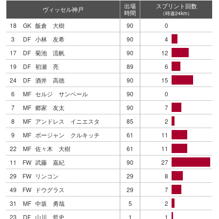
出場
スプリント回数
ヴィッセル神戸
時間
（時速24km）
18
GK
飯倉 大樹
90
0
3
DF
小林 友希
90
4
17
DF
菊池 流帆
90
12
19
DF
初瀬 亮
89
6
24
DF
酒井 高徳
90
15
6
MF
セルジ サンペール
90
0
7
MF
郷家 友太
90
7
8
MF
アンドレス イニエスタ
85
2
9
MF
ボージャン クルキッチ
61
11
22
MF
佐々木 大樹
61
11
11
FW
武藤 嘉紀
90
27
29
FW
リンコン
29
8
49
FW
ドウグラス
29
7
31
MF
中坂 勇哉
5
2
23
DF
山川 哲史
1
1