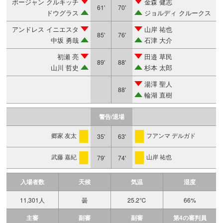
ボージャン クルキッチ
金森 健志
61'
70'
ドウグラス
ジョルディ クルークス
アンドレス イニエスタ
山岸 祐也
85'
76'
中坂 勇哉
石津 大介
初瀬 亮
田邉 草民
89'
88'
山川 哲史
杉本 太郎
湯澤 聖人
88'
輪湖 直樹
警告/退場
郷家 友太
フアンマ デルガド
35'
63'
警告
警告
武藤 嘉紀
山岸 祐也
79'
74'
警告
警告
入場者数
天候
気温
湿度
11,301人
曇
25.2℃
66%
主審
副審
副審
第4の審判員