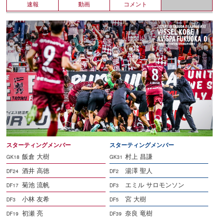
速報
動画
コメント
スターティングメンバー
スターティングメンバー
飯倉 大樹
村上 昌謙
GK18
GK31
酒井 高徳
湯澤 聖人
DF24
DF2
菊池 流帆
エミル サロモンソン
DF17
DF3
小林 友希
宮 大樹
DF3
DF5
初瀬 亮
奈良 竜樹
DF19
DF39