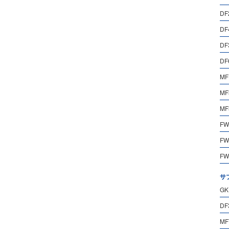
DF
DF
DF
DF
MF
MF
MF
FW
FW
FW
サ
GK
DF
MF