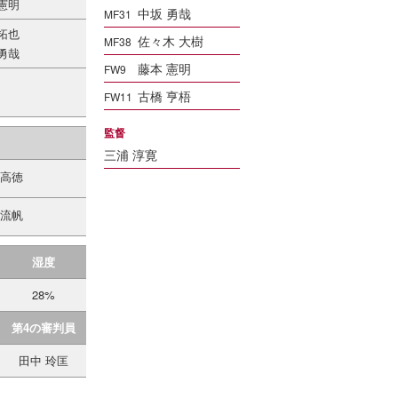
憲明
中坂 勇哉
MF31
拓也
佐々木 大樹
MF38
勇哉
藤本 憲明
FW9
古橋 亨梧
FW11
監督
三浦 淳寛
 高徳
 流帆
湿度
28%
第4の審判員
田中 玲匡