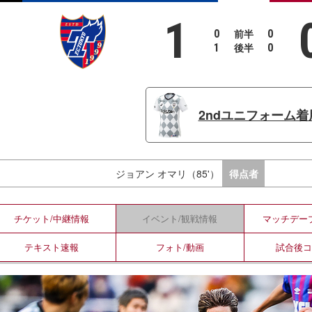
1
前半
0
0
後半
1
0
2ndユニフォーム着
ジョアン オマリ（85'）
得点者
チケット/
中継情報
イベント/
観戦情報
マッチデー
テキスト
速報
フォト/
動画
試合後