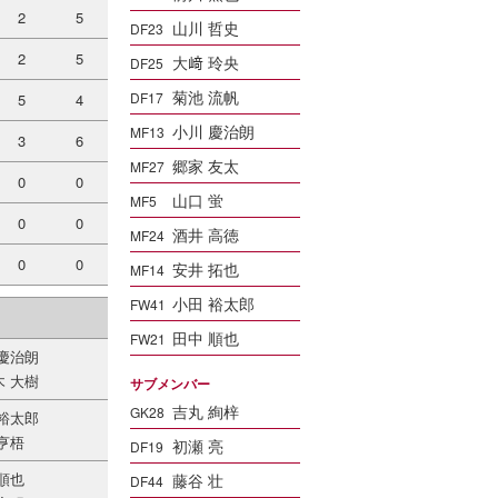
2
5
山川 哲史
DF23
2
5
大﨑 玲央
DF25
菊池 流帆
DF17
5
4
小川 慶治朗
MF13
3
6
郷家 友太
MF27
0
0
山口 蛍
MF5
0
0
酒井 高徳
MF24
0
0
安井 拓也
MF14
小田 裕太郎
FW41
田中 順也
FW21
 慶治朗
木 大樹
サブメンバー
吉丸 絢梓
GK28
 裕太郎
亨梧
初瀬 亮
DF19
順也
藤谷 壮
DF44