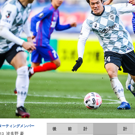
ターティングメンバー
後
前
計
計
波多野 豪
13