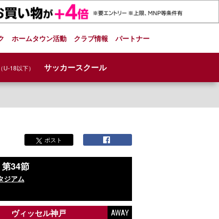
ク
ホームタウン活動
クラブ情報
パートナー
サッカースクール
（U-18以下）
ポスト
グ
第34節
タジアム
ヴィッセル神戸
AWAY