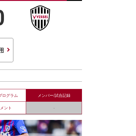
0
用
プログラム
メンバー/
試合記録
コメント
-