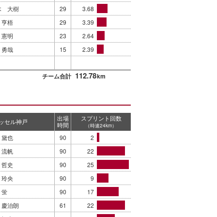
木 大樹
29
3.68
 亨梧
29
3.39
 憲明
23
2.64
 勇哉
15
2.39
112.78
チーム合計
km
出場
スプリント回数
ッセル神戸
時間
（時速24km）
 黛也
90
2
 流帆
90
22
 哲史
90
25
 玲央
90
9
 蛍
90
17
 慶治朗
61
22