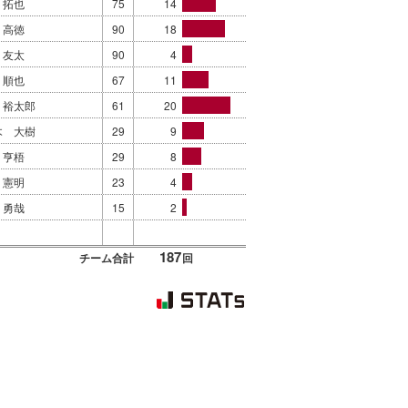
 拓也
75
14
 高徳
90
18
 友太
90
4
 順也
67
11
 裕太郎
61
20
木 大樹
29
9
 亨梧
29
8
 憲明
23
4
 勇哉
15
2
187
チーム合計
回