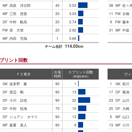
MF
高萩 洋次郎
45
5.53
38
MF
佐々
MF
三田 啓貴
20
3.03
11
FW
古橋
7
DF
中村 帆高
20
2.74
9
FW
藤本
4
FW
原 大智
20
2.92
31
MF
中坂
8
MF
内田 宅哉
1
0.66
114.03
チーム合計
km
プリント回数
出場
スプリント回数
ＦＣ東京
ヴィ
時間
（時速24km）
3
GK
波多野 豪
90
1
1
GK
前川
DF
渡辺 剛
90
13
17
DF
菊池
DF
小川 諒也
90
22
23
DF
山川
2
DF
中村 拓海
70
15
25
DF
大崎
2
DF
ジョアン オマリ
90
13
5
MF
山口
MF
森重 真人
90
9
13
MF
小川