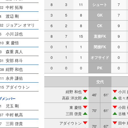
8
3
11
シュート
7
中村 拓海
22
3
5
8
GK
7
渡辺 剛
4
ジョアン オマリ
32
6
2
8
CK
9
小川 諒也
6
8
7
15
直接FK
9
東 慶悟
10
0
1
1
間接FK
0
森重 真人
3
0
1
1
オフサイド
0
安部 柊斗
31
0
0
0
PK
0
紺野 和也
38
永井 謙佑
11
交代
アダイウトン
15
紺野 和也
小川
46'
61'
高萩 洋次郎
佐々
ブメンバー
児玉 剛
1
東 慶悟
小田
70'
61'
三田 啓貴
古橋 
中村 帆高
37
アダイウトン
田中 
三田 啓貴
7
70'
67'