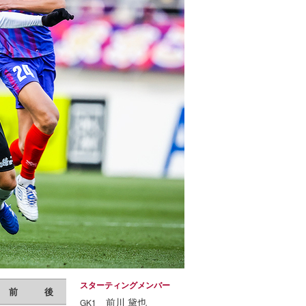
スターティングメンバー
前
後
前川 黛也
GK1