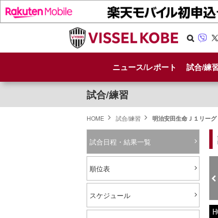
Se
Vib
X
arc
er
ニュース/レポート
試合/練
h
試合/練習
HOME
試合/練習
明治安田生命Ｊ１リーグ 
試合日程・結果一覧
順位表
スケジュール
H