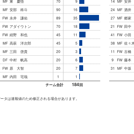
0
MF
東 慶悟
70
9
14
MF
安井
1
MF
安部 柊斗
90
16
24
MF
酒井
1
FW
永井 謙佑
89
35
27
MF
郷家
5
FW
アダイウトン
70
18
21
FW
田中
8
FW
紺野 和也
45
11
41
FW
小田
MF
高萩 洋次郎
45
5
38
MF
佐々
MF
三田 啓貴
20
3
11
FW
古橋
7
DF
中村 帆高
20
6
9
FW
藤本
4
FW
原 大智
20
7
31
MF
中坂
8
MF
内田 宅哉
1
1
184
チーム合計
回
データは速報値のため修正される場合があります。