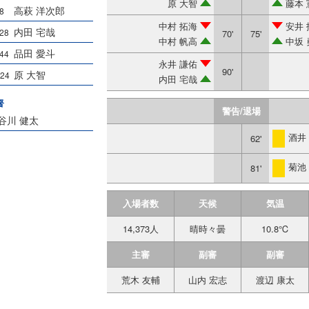
原 大智
藤本 
高萩 洋次郎
8
中村 拓海
安井 
内田 宅哉
28
70'
75'
中村 帆高
中坂 
品田 愛斗
44
永井 謙佑
90'
原 大智
24
内田 宅哉
督
警告/退場
谷川 健太
酒井
62'
警告
菊池
81'
警告
入場者数
天候
気温
14,373人
晴時々曇
10.8℃
主審
副審
副審
荒木 友輔
山内 宏志
渡辺 康太