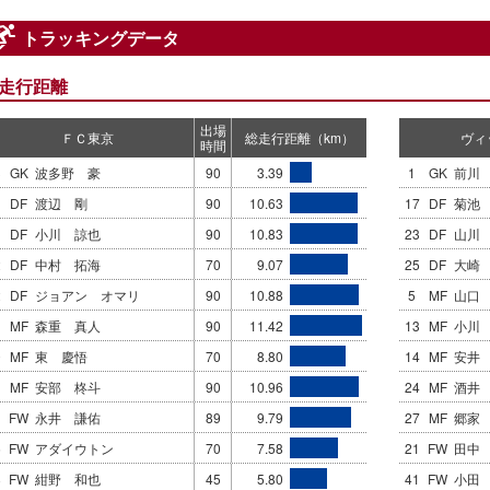
トラッキングデータ
走行距離
出場
ＦＣ東京
総走行距離（km）
ヴィ
時間
3
GK
波多野 豪
90
3.39
1
GK
前川
DF
渡辺 剛
90
10.63
17
DF
菊池
DF
小川 諒也
90
10.83
23
DF
山川
2
DF
中村 拓海
70
9.07
25
DF
大崎
2
DF
ジョアン オマリ
90
10.88
5
MF
山口
MF
森重 真人
90
11.42
13
MF
小川
0
MF
東 慶悟
70
8.80
14
MF
安井
1
MF
安部 柊斗
90
10.96
24
MF
酒井
1
FW
永井 謙佑
89
9.79
27
MF
郷家
5
FW
アダイウトン
70
7.58
21
FW
田中
8
FW
紺野 和也
45
5.80
41
FW
小田