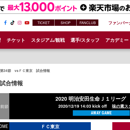
ファンパー
TICKET
SHOP
FANCLUB
Fac
Tik
Inst
You
ebo
Tok
agr
tub
習
チケット
スタジアム/観戦
選手/スタッフ
アカデミー
ok
am
e
第34節 vsＦＣ東京 試合情報
試合情報
2020 明治安田生命Ｊ１リー
2020/12/19 14:03 kick off
味の素ス
前節
AWAY GAME
ＦＣ東京
OME