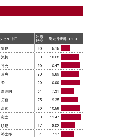
出場
ッセル神戸
総走行距離（km）
時間
 黛也
90
5.15
 流帆
90
10.28
 哲史
90
10.47
 玲央
90
9.89
 蛍
90
10.99
 慶治朗
61
7.31
 拓也
75
9.35
 高徳
90
10.59
 友太
90
11.47
 順也
67
8.02
 裕太郎
61
7.17