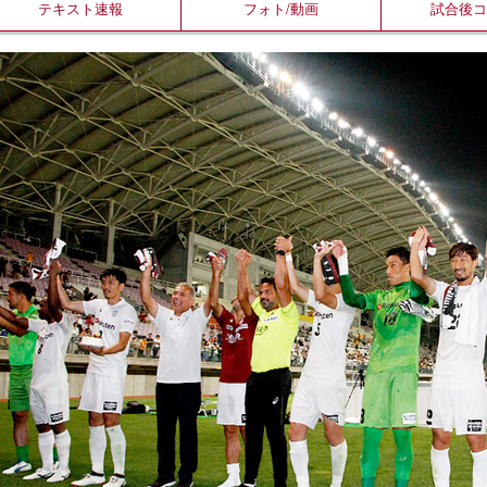
テキスト
速報
フォト/
動画
試合後