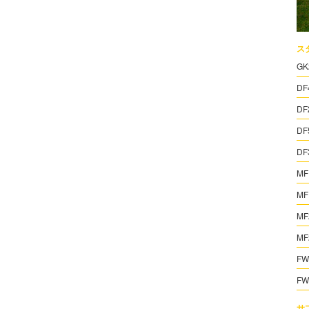
ス
GK
DF
DF
DF
DF
MF
MF
MF
MF
FW
FW
サ