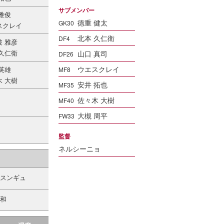
サブメンバー
雅俊
徳重 健太
GK30
スクレイ
北本 久仁衛
DF4
波 雅彦
 久仁衛
山口 真司
DF26
ウエスクレイ
英雄
MF8
木 大樹
安井 拓也
MF35
佐々木 大樹
MF40
大槻 周平
FW33
監督
ネルシーニョ
 スンギュ
 和