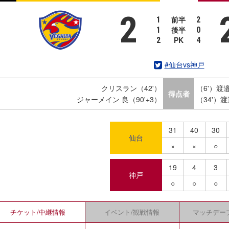
2
前半
1
2
後半
1
0
PK
2
4
#仙台vs神戸
クリスラン（42'）
（6'）渡
得点者
ジャーメイン 良（90'+3）
（34'）
31
40
30
仙台
×
×
○
19
4
3
神戸
○
○
○
チケット/
中継情報
イベント/
観戦情報
マッチデー