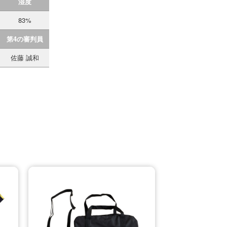
湿度
83%
第4の審判員
佐藤 誠和