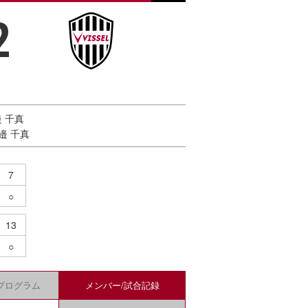
2
邉 千真
渡邉 千真
7
○
13
○
プログラム
メンバー/
試合記録