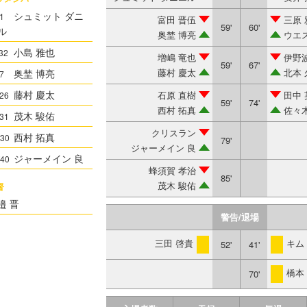
シュミット ダニ
1
富田 晋伍
三原 
59'
60'
ル
奥埜 博亮
ウエ
小島 雅也
32
増嶋 竜也
伊野
59'
67'
藤村 慶太
北本
奥埜 博亮
7
藤村 慶太
石原 直樹
田中 
26
59'
74'
西村 拓真
佐々
茂木 駿佑
31
クリスラン
西村 拓真
30
79'
ジャーメイン 良
ジャーメイン 良
40
蜂須賀 孝治
85'
茂木 駿佑
督
邉 晋
警告/退場
三田 啓貴
キム
52'
41'
警告
警告
橋本
70'
警告