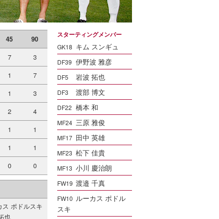
スターティングメンバー
45
90
キム スンギュ
GK18
7
3
伊野波 雅彦
DF39
1
7
岩波 拓也
DF5
渡部 博文
DF3
1
3
橋本 和
DF22
2
4
三原 雅俊
MF24
1
1
田中 英雄
MF17
1
1
松下 佳貴
MF23
0
0
小川 慶治朗
MF13
渡邉 千真
FW19
ルーカス ポドル
FW10
カス ポドルスキ
スキ
拓也