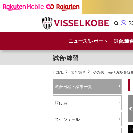
Se
Vib
X
arc
er
ニュース/レポート
試合/練
h
試合/練習
HOME
試合/練習
その他 vsベガルタ仙
試合日程・結果一覧
順位表
スケジュール
H