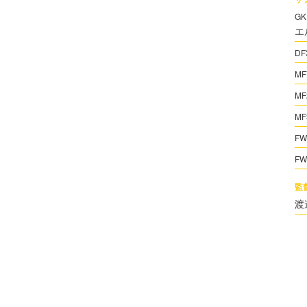
GK
エ
DF
MF
MF
MF
FW
FW
監
渡