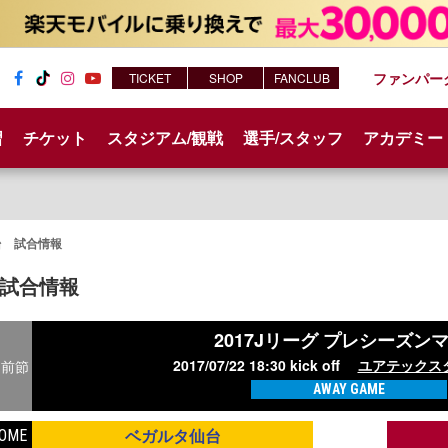
ファンパー
TICKET
SHOP
FANCLUB
Fac
Tik
Inst
You
ebo
Tok
agr
tub
習
チケット
スタジアム/観戦
選手/スタッフ
アカデミー
ok
am
e
台 試合情報
試合情報
2017Jリーグ プレシーズン
2017/07/22 18:30 kick off
ユアテックス
前節
AWAY GAME
ベガルタ仙台
OME