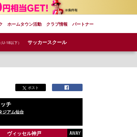
ク
ホームタウン活動
クラブ情報
パートナー
サッカースクール
（U-18以下）
ポスト
マッチ
タジアム仙台
ヴィッセル神戸
AWAY