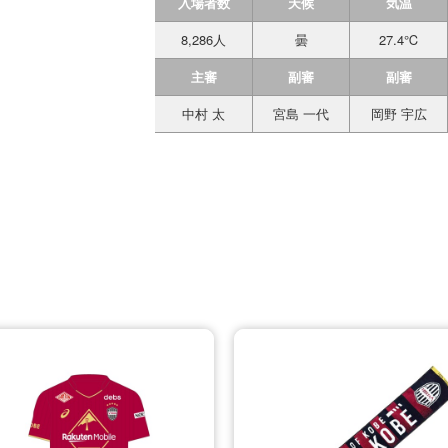
入場者数
天候
気温
8,286人
曇
27.4℃
主審
副審
副審
中村 太
宮島 一代
岡野 宇広