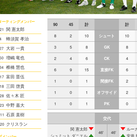
ターティングメンバー
90
45
計
計
関 憲太郎
21
8
2
10
シュート
10
蜂須賀 孝治
4
3
5
8
GK
8
大岩 一貴
27
増嶋 竜也
50
2
4
6
CK
4
椎橋 慧也
34
6
9
15
直接FK
6
富田 晋伍
17
1
0
1
間接FK
2
三田 啓貴
18
1
0
1
オフサイド
2
佐々木 匠
28
1
0
1
PK
0
中野 嘉大
23
石原 直樹
11
交代
クリスラン
20
関 憲太郎
ルー
46'
46'
シュミット ダニエル
安井 
ブメンバー