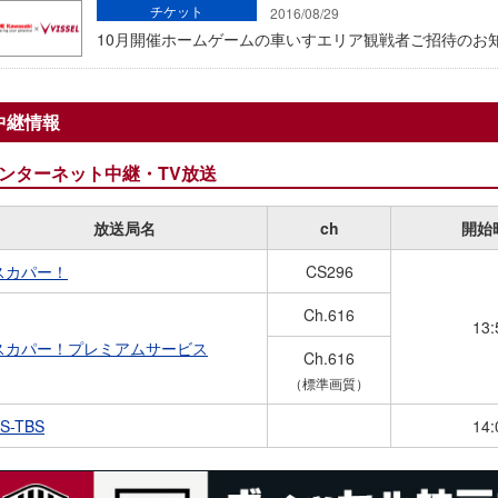
チケット
2016/08/29
10月開催ホームゲームの車いすエリア観戦者ご招待のお
中継情報
ンターネット中継・TV放送
放送局名
ch
開始
スカパー！
CS296
Ch.616
13:
スカパー！プレミアムサービス
Ch.616
（標準画質）
S-TBS
14: