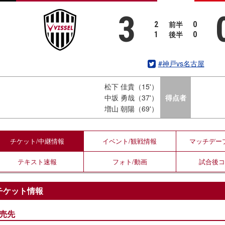
3
前半
2
0
後半
1
0
#神戸vs名古屋
松下 佳貴（15'）
中坂 勇哉（37'）
得点者
増山 朝陽（69'）
チケット/
中継情報
イベント/
観戦情報
マッチデー
テキスト
速報
フォト/
動画
試合後
チケット情報
売先