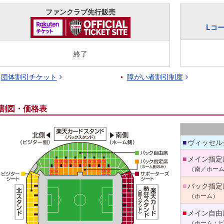
ファンクラブ先行販売
Lコ
終了
団体割引チケット
障がい者割引制度
割図・価格表
ヴィッセル
■
メイン指定
■
（南／ホー
バック指定
■
（ホーム）
メイン自由
■
（ホーム・