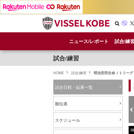
Se
Vib
X
arc
er
ニュース/レポート
試合/練
h
試合/練習
HOME
試合/練習
明治安田生命Ｊ１リーグ 
試合日程・結果一覧
順位表
スケジュール
H