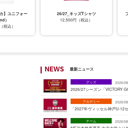
プリカ】ユニフォー
26/27_キッズTシャツ
nd）
12,500円（税込）
0円（税込）
最新ニュース
NEWS
グッズ
2026/08
2026/27シーズン「VICTOR
アカデミー
2026/08
「2027年ヴィッセル神戸U-1
チーム
2026/08
MF岩本悠庵選手 中京大学より加