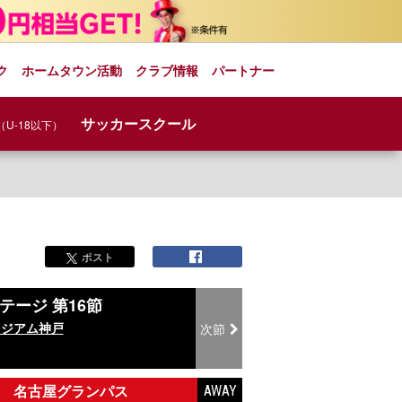
ク
ホームタウン活動
クラブ情報
パートナー
サッカースクール
（U-18以下）
ポスト
ステージ 第16節
タジアム神戸
次節
名古屋グランパス
AWAY