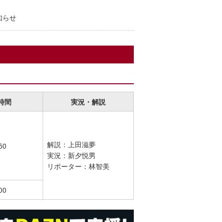
知らせ
時間
実況・解説
解説：上田滋夢
50
実況：新夕悦男
リポーター：林智美
00