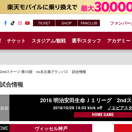
ファンパー
TICKET
SHOP
FANCLUB
Fac
Tik
Inst
You
ebo
Tok
agr
tub
習
チケット
スタジアム/観戦
選手/スタッフ
アカデミー
ok
am
e
2ndステージ 第16節 vs名古屋グランパス 試合情報
試合情報
2016 明治安田生命Ｊ１リーグ
2nd
2016/10/29 14:03 kick off
ノエビアス
前節
HOME GAME
ヴィッセル神戸
OME