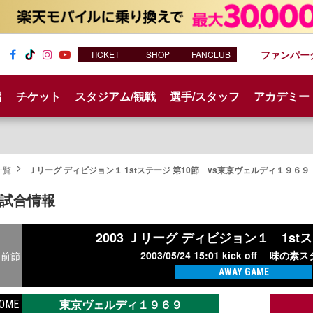
ファンパー
TICKET
SHOP
FANCLUB
Fac
Tik
Inst
You
ebo
Tok
agr
tub
習
チケット
スタジアム/観戦
選手/スタッフ
アカデミー
ok
am
e
一覧
Ｊリーグ ディビジョン１ 1stステージ 第10節 vs東京ヴェルディ１９６
試合情報
2003 Ｊリーグ ディビジョン１
1st
2003/05/24 15:01 kick off
味の素ス
前節
AWAY GAME
東京ヴェルディ１９６９
OME