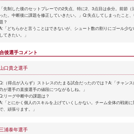
「先制した後のセットプレーでの2失点、特に2、3点目は余分。前節（清
った。中断後に課題を修正していきたい。」Q:失点してしまったこと
題？
A:「どちらかと言うことはできないが、シュート数の割りにゴール少
してきたい。」
合後選手コメント
山口貴之選手
Q:（得点が入らず）ストレスのたまる試合だったのでは？A:「チャン
力が選手の直接選手の値段につながるしね。」
Q:リーグ中断中の課題は？
A:「とにかく個人のスキルを上げていくしかない。チーム全体の戦術
で、頑張ります。」
三浦泰年選手