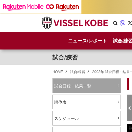
Se
Vib
X
arc
er
ニュース/レポート
試合/練
h
試合/練習
HOME
試合/練習
2003年 試合日程・結果
試合日程・結果一覧
順位表
スケジュール
H