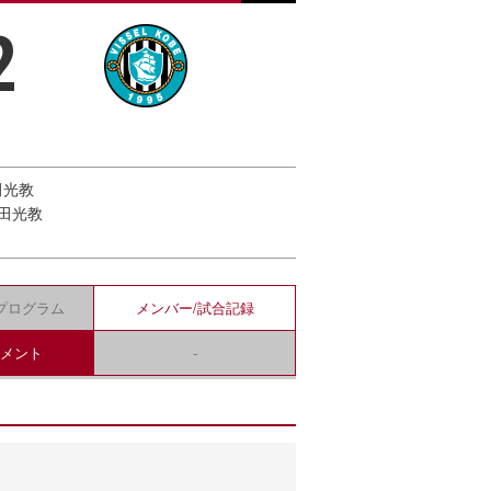
2
田光教
薮田光教
プログラム
メンバー/
試合記録
コメント
-