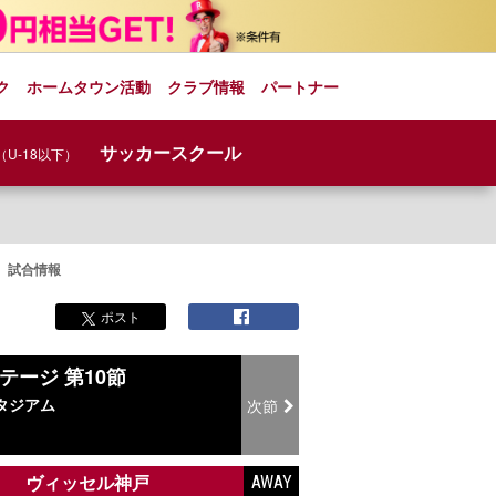
ク
ホームタウン活動
クラブ情報
パートナー
サッカースクール
（U-18以下）
９ 試合情報
ポスト
ステージ 第10節
タジアム
次節
ヴィッセル神戸
AWAY