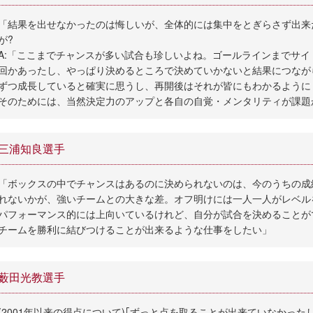
「結果を出せなかったのは悔しいが、全体的には集中をとぎらさず出来
が?
A:「ここまでチャンスが多い試合も珍しいよね。ゴールラインまでサ
回かあったし、やっぱり決めるところで決めていかないと結果につなが
ずつ成長していると確実に思うし、再開後はそれが皆にもわかるように
そのためには、当然決定力のアップと各自の自覚・メンタリティが課題
三浦知良選手
「ボックスの中でチャンスはあるのに決められないのは、今のうちの成
れないかが、強いチームとの大きな差。オフ明けには一人一人がレベル
パフォーマンス的には上向いているけれど、自分が試合を決めることが
チームを勝利に結びつけることが出来るような仕事をしたい」
薮田光教選手
(2001年以来の得点について)｢ずっと点を取ることが出来ていなかった