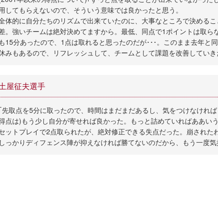
用してもらえないので、そういう意味では良かったと思う。
全体的に自分たちのリズムで出来ていたのに、大事なところで決めるこ
差。強いチームは絶対決めてますから。最低、同点で1ポイントは取ら
も15分あったので、1点は取れると思ったのだが･･･。このまま去年と
休みもあるので、リフレッシュして、チームとして課題を改善していき
土屋征夫選手
｢先取点を5分に取ったので、時間はまだまだあるし、気をつけなければと
得点は)もう少し自分が寄せれば良かった。もっと詰めていればああい
セットプレイで2点取られたが、絶対修正できる失点だった。崩された
しっかりディフェンス陣が抑えなければ勝てないのだから、もう一度気