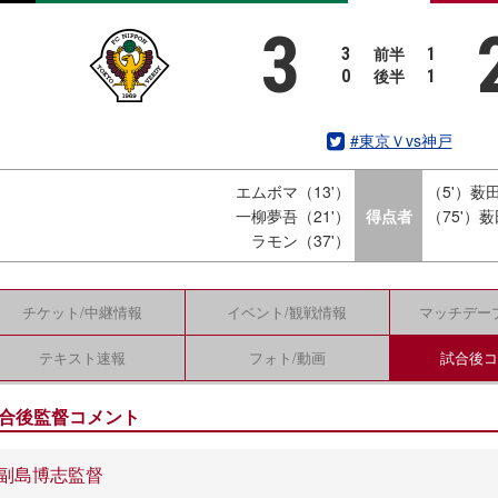
3
前半
3
1
後半
0
1
#東京Ｖvs神戸
エムボマ（13'）
（5'）薮
一柳夢吾（21'）
得点者
（75'）
ラモン（37'）
チケット/
中継情報
イベント/
観戦情報
マッチデー
テキスト
速報
フォト/
動画
試合後
合後監督コメント
副島博志監督