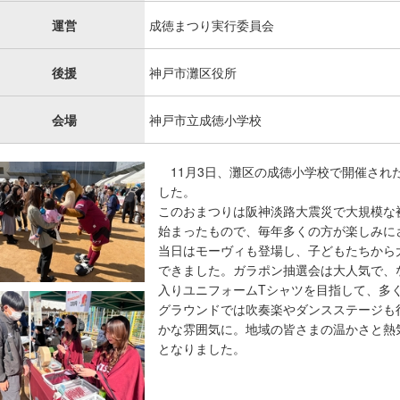
運営
成徳まつり実行委員会
後援
神戸市灘区役所
会場
神戸市立成徳小学校
11月3日、灘区の成徳小学校で開催され
した。
このおまつりは阪神淡路大震災で大規模な
始まったもので、毎年多くの方が楽しみに
当日はモーヴィも登場し、子どもたちから
できました。ガラポン抽選会は大人気で、な
入りユニフォームTシャツを目指して、多
グラウンドでは吹奏楽やダンスステージも
かな雰囲気に。地域の皆さまの温かさと熱
となりました。