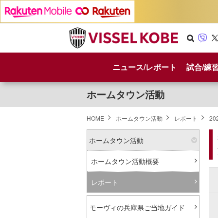
Se
Vib
X
arc
er
ニュース/レポート
試合/練
h
ホームタウン活動
HOME
ホームタウン活動
レポート
20
ホームタウン活動
ホームタウン活動概要
レポート
モーヴィの兵庫県ご当地ガイド