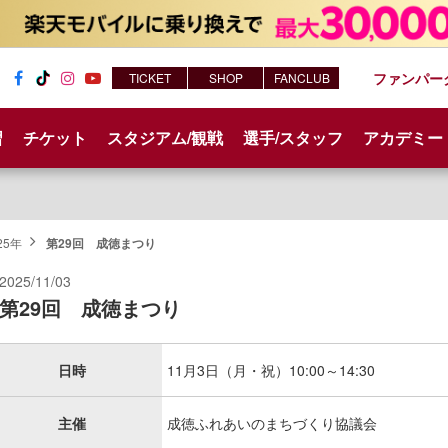
ファンパー
TICKET
SHOP
FANCLUB
Fac
Tik
Inst
You
ebo
Tok
agr
tub
習
チケット
スタジアム/観戦
選手/スタッフ
アカデミー
ok
am
e
25年
第29回 成徳まつり
2025/11/03
第29回 成徳まつり
日時
11月3日（月・祝）10:00～14:30
主催
成徳ふれあいのまちづくり協議会