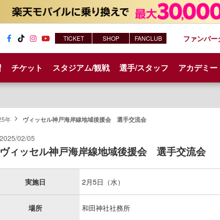
ファンパー
TICKET
SHOP
FANCLUB
Fac
Tik
Inst
You
ebo
Tok
agr
tub
習
チケット
スタジアム/観戦
選手/スタッフ
アカデミー
ok
am
e
25年
ヴィッセル神戸海岸線地域後援会 選手交流会
2025/02/05
ヴィッセル神戸海岸線地域後援会 選手交流会
実施日
2月5日（水）
場所
和田神社社務所