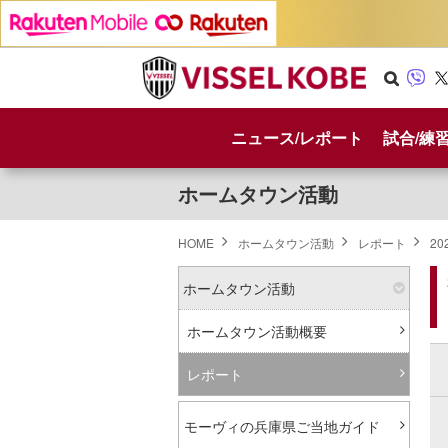
Se
Vib
X
arc
er
ニュース/レポート
試合/練
h
ホームタウン活動
HOME
ホームタウン活動
レポート
20
ホームタウン活動
ホームタウン活動概要
レポート
モーヴィの兵庫県ご当地ガイド