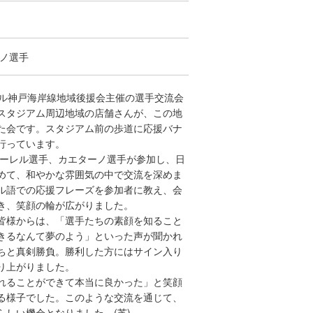
ノ選手
ル神戸海岸線地域後援会主催の選手交流会
スタジアム周辺地域の店舗さんが、この地
た会です。スタジアム前の歩道に応援バナ
行っています。
ーレル選手、カエターノ選手が参加し、日
めて、和やかな雰囲気の中で交流を深めま
ル語での応援フレーズを参加者に教え、会
き、笑顔の輪が広がりました。
皆様からは、「選手たちの素顔を知ること
きるなんて夢のよう」といった声が聞かれ
ちと真剣勝負。勝利した方にはサイン入り
り上がりました。
れることができて本当に良かった」と笑顔
る様子でした。このような交流を通じて、
しい機会となりました。(芝)