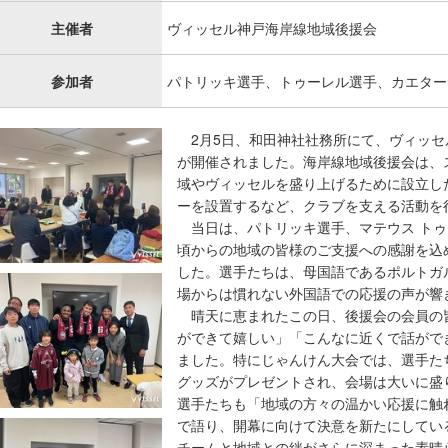
主催者
ヴィッセル神戸海岸線地域後援会
参加者
パトリッキ選手、トゥーレル選手、カエター
2月5日、和田神社社務所にて、ヴィッセ
が開催されました。海岸線地域後援会は、
域やヴィッセルを盛り上げるために設立し
ーを設置するなど、クラブを支える活動を
当日は、パトリッキ選手、マテウス トゥ
頃からの地域の皆様のご支援への感謝を込
した。選手たちは、母国語であるポルトガ
場からは慣れない外国語での応援の声が響
晴天に恵まれたこの日、後援会の会員の
ができて嬉しい」「こんなに近くで話がで
ました。特にじゃんけん大会では、選手た
グッズがプレゼントされ、会場は大いに盛
選手たちも「地域の方々の温かい応援に触
で語り、開幕に向けて決意を新たにしてい
チームと地域との絆がさらに深まった素晴ら